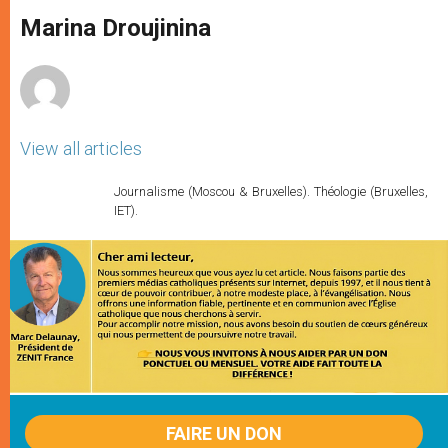
A
n
o
e
p
g
o
r
Marina Droujinina
p
e
k
r
View all articles
Journalisme (Moscou & Bruxelles). Théologie (Bruxelles,
IET).
FAIRE UN DON