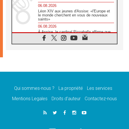
06.08.2026
Léon XIV aux jeunes d'Assise: «l'Europe et
le monde cherchent en vous de nouveaux
saints»
06.08.2026
À Assise, le cardinal Pizzaballa affirme que
«les chrétiens veulent la paix»
06.08.2026
Au Mexique, le cardinal Parolin invite à être
aux côtés des marginalisées
06.08.2026
À Assise, le Pape invite les jeunes à
«construire la civilisation de l'amour»
05.08.2026
La visite du Pape en Argentine portera «un
message de paix et de dignité humaine»
Qui sommes-nous ?
La propriété
Les services
05.08.2026
Mentions Legales
Droits d’auteur
Contactez-nous
«La visite du Pape en Uruguay renforcera
l'espérance» affirme Mgr Tróccoli
05.08.2026
Le nonce en Ukraine: «Il est inquiétant
d'entendre ceux qui bénissent la guerre»
05.08.2026