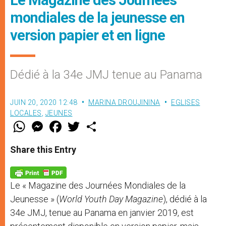
mondiales de la jeunesse en
version papier et en ligne
Dédié à la 34e JMJ tenue au Panama
JUIN 20, 2020 12:48
MARINA DROUJININA
EGLISES
LOCALES
,
JEUNES
W
M
F
T
S
h
e
a
w
h
a
s
c
i
a
t
s
e
t
r
Share this Entry
s
e
b
t
e
A
n
o
e
p
g
o
r
p
e
k
Le « Magazine des Journées Mondiales de la
r
Jeunesse » (
World Youth Day Magazine
), dédié à la
34e JMJ, tenue au Panama en janvier 2019, est