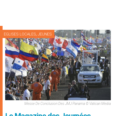
,
EGLISES LOCALES
JEUNES
Messe De Conclusion Des JMJ Panama © Vatican Media
Le Magazine des Journées