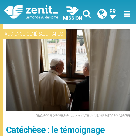
FR
MISSION
,
AUDIENCE GÉNÉRALE
PAPES
Audience Générale Du 29 Avril 2020 © Vatican Media
Catéchèse : le témoignage