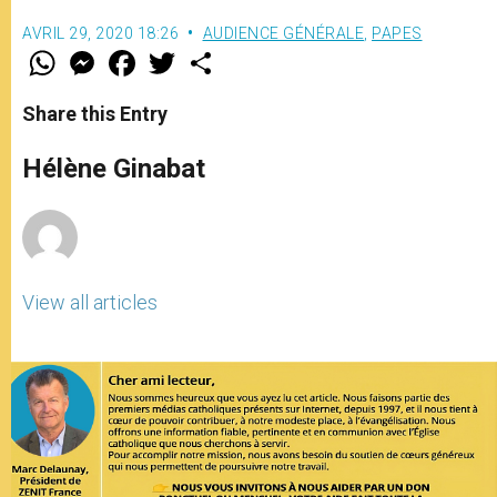
AVRIL 29, 2020 18:26
AUDIENCE GÉNÉRALE
,
PAPES
W
M
F
T
S
h
e
a
w
h
a
s
c
i
a
t
s
e
t
r
Share this Entry
s
e
b
t
e
A
n
o
e
p
g
o
r
Hélène Ginabat
p
e
k
r
View all articles