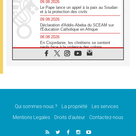
09.08.2026
Le Pape lance un appel à la paix au Soudan
et à la protection des civils
09.08.2026
Déclaration d'Addis-Abeba du SCEAM sur
l'Éducation Catholique en Afrique
08.08.2026
En Cisjordanie, les chrétiens se sentent
seuls face à la violence des colons
08.08.2026
Léon XIV au sanctuaire de Notre Dame du
Bon Conseil à Genazzano en septembre
08.08.2026
Léon XIV: Sainte Agathe aide à contempler
la victoire de l'amour sur la mort
08.08.2026
«Relancer l'empathie», le projet Triennal d'art
des Universités catholiques
Qui sommes-nous ?
La propriété
Les services
08.08.2026
Signis 2026, donner la parole aux religieuses
Mentions Legales
Droits d’auteur
Contactez-nous
catholiques
08.08.2026
Au Bangladesh, l'Église accompagne les
Dalits sur le chemin de la dignité