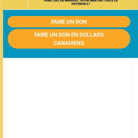
FAIRE UN DON
FAIRE UN DON EN DOLLARS
CANADIENS