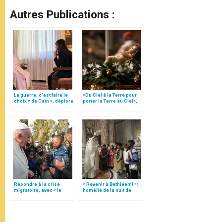
Autres Publications :
La guerre, c’est faire le
«Du Ciel à la Terre pour
choix « de Caïn », déplore
porter la Terre au Ciel»,
le pape François
par Mgr Francesco Follo
Répondre à la crise
« Revenir à Bethléem! »:
migratoire, avec « le
homélie de la nuit de
style de l’humanité »!
Noël (texte complet)
(texte complet)