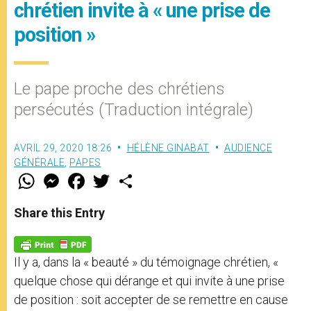
chrétien invite à « une prise de
position »
Le pape proche des chrétiens
persécutés (Traduction intégrale)
AVRIL 29, 2020 18:26
HÉLÈNE GINABAT
AUDIENCE
GÉNÉRALE
,
PAPES
W
M
F
T
S
h
e
a
w
h
a
s
c
i
a
t
s
e
t
r
Share this Entry
s
e
b
t
e
A
n
o
e
p
g
o
r
p
e
k
Il y a, dans la « beauté » du témoignage chrétien, «
r
quelque chose qui dérange et qui invite à une prise
de position : soit accepter de se remettre en cause