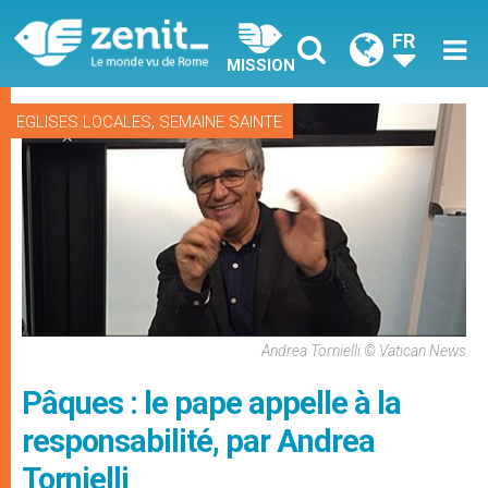
FR
MISSION
,
EGLISES LOCALES
SEMAINE SAINTE
Andrea Tornielli © Vatican News
Pâques : le pape appelle à la
responsabilité, par Andrea
Tornielli