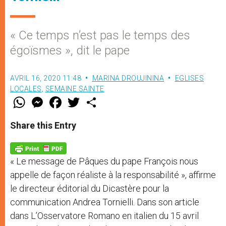
« Ce temps n’est pas le temps des
égoïsmes », dit le pape
AVRIL 16, 2020 11:48
MARINA DROUJININA
EGLISES
LOCALES
,
SEMAINE SAINTE
W
M
F
T
S
h
e
a
w
h
a
s
c
i
a
t
s
e
t
r
Share this Entry
s
e
b
t
e
A
n
o
e
p
g
o
r
p
e
k
« Le message de Pâques du pape François nous
r
appelle de façon réaliste à la responsabilité », affirme
le directeur éditorial du Dicastère pour la
communication Andrea Tornielli. Dans son article
dans L’Osservatore Romano en italien du 15 avril