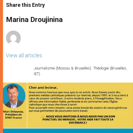
t
s
e
t
r
Share this Entry
s
e
b
t
e
A
n
o
e
p
g
o
r
Marina Droujinina
p
e
k
r
View all articles
Journalisme (Moscou & Bruxelles). Théologie (Bruxelles,
IET).