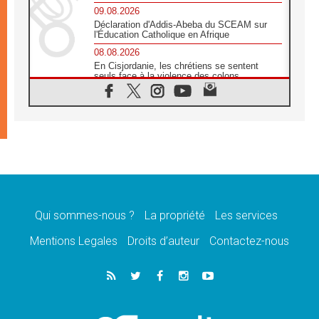
09.08.2026
Déclaration d'Addis-Abeba du SCEAM sur
l'Éducation Catholique en Afrique
08.08.2026
En Cisjordanie, les chrétiens se sentent
seuls face à la violence des colons
08.08.2026
Léon XIV au sanctuaire de Notre Dame du
Bon Conseil à Genazzano en septembre
08.08.2026
Léon XIV: Sainte Agathe aide à contempler
la victoire de l'amour sur la mort
08.08.2026
«Relancer l'empathie», le projet Triennal d'art
des Universités catholiques
Qui sommes-nous ?
La propriété
Les services
08.08.2026
Signis 2026, donner la parole aux religieuses
Mentions Legales
Droits d’auteur
Contactez-nous
catholiques
08.08.2026
Au Bangladesh, l'Église accompagne les
Dalits sur le chemin de la dignité
07.08.2026
Philippines: le vicariat apostolique de