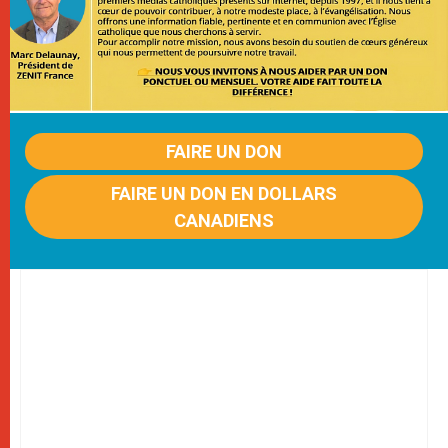
FAIRE UN DON
FAIRE UN DON EN DOLLARS
CANADIENS