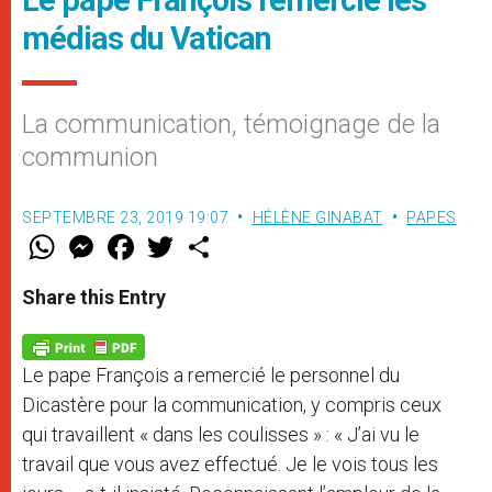
médias du Vatican
La communication, témoignage de la
communion
SEPTEMBRE 23, 2019 19:07
HÉLÈNE GINABAT
PAPES
W
M
F
T
S
h
e
a
w
h
a
s
c
i
a
t
s
e
t
r
Share this Entry
s
e
b
t
e
A
n
o
e
p
g
o
r
p
e
k
Le pape François a remercié le personnel du
r
Dicastère pour la communication, y compris ceux
qui travaillent « dans les coulisses » : « J’ai vu le
travail que vous avez effectué. Je le vois tous les