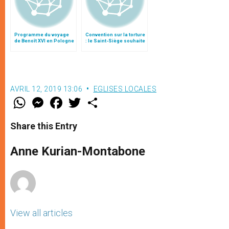
Programme du voyage
Convention sur la torture
de Benoît XVI en Pologne
: le Saint-Siège souhaite
(25-28 mai)
un dialogue serein et
objectif
AVRIL 12, 2019 13:06
EGLISES LOCALES
W
M
F
T
S
h
e
a
w
h
a
s
c
i
a
t
s
e
t
r
Share this Entry
s
e
b
t
e
A
n
o
e
p
g
o
r
Anne Kurian-Montabone
p
e
k
r
View all articles