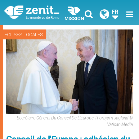
FR
MISSION
EGLISES LOCALES
Secrétaire Général Du Conseil De L'Europe Thorbjørn Jagland ©
Vatican Media