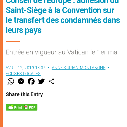
Conseil de l'Europe : adhésion du
Saint-Siège à la Convention sur
le transfert des condamnés dans
leurs pays
Entrée en vigueur au Vatican le 1er mai
AVRIL 12, 2019 13:06
ANNE KURIAN-MONTABONE
EGLISES LOCALES
W
M
F
T
S
h
e
a
w
h
a
s
c
i
a
t
s
e
t
r
Share this Entry
s
e
b
t
e
A
n
o
e
p
g
o
r
p
e
k
r