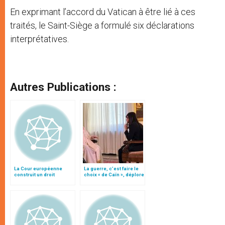
En exprimant l’accord du Vatican à être lié à ces
traités, le Saint-Siège a formulé six déclarations
interprétatives.
Autres Publications :
La Cour européenne
La guerre, c’est faire le
construit un droit
choix « de Caïn », déplore
individuel au suicide
le pape François
assisté