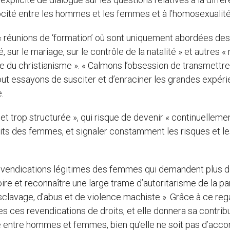
procité entre les hommes et les femmes et à l’homosexualité
 « réunions de ‘formation’ où sont uniquement abordées des
sur le mariage, sur le contrôle de la natalité » et autres «
e du christianisme ». « Calmons l’obsession de transmettr
out essayons de susciter et d’enraciner les grandes expér
.
 et trop structurée », qui risque de devenir « continuelleme
oits des femmes, et signaler constamment les risques et l
ux revendications légitimes des femmes qui demandent plus 
stoire et reconnaître une large trame d’autoritarisme de la pa
lavage, d’abus et de violence machiste ». Grâce à ce reg
es ces revendications de droits, et elle donnera sa contrib
é entre hommes et femmes, bien qu’elle ne soit pas d’acco