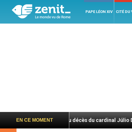
PAPE LÉON XIV
CITÉ DU
uite au décès du cardinal Júlio Duarte Langa
EN CE MOMENT