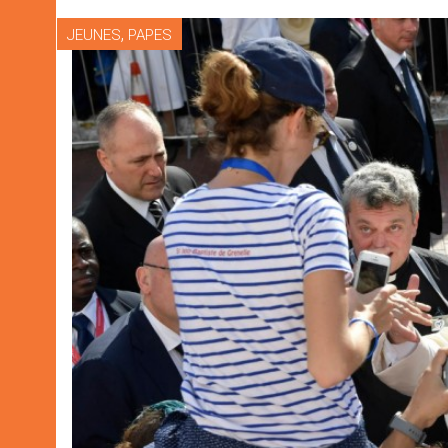
,
JEUNES
PAPES