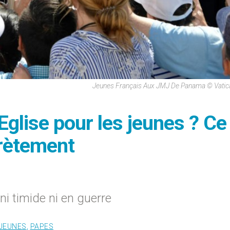
Jeunes Français Aux JMJ De Panama © Vatic
e Eglise pour les jeunes ? Ce
crètement
ni timide ni en guerre
JEUNES
,
PAPES