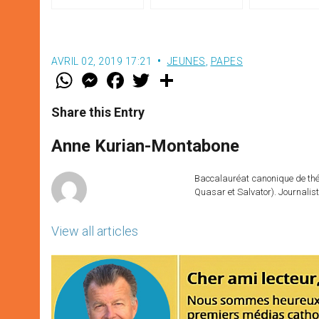
par Mgr Francesco Follo
aux jeunes du monde
le pape François
AVRIL 02, 2019 17:21
JEUNES
,
PAPES
W
M
F
T
S
h
e
a
w
h
a
s
c
i
a
t
s
e
t
r
Share this Entry
s
e
b
t
e
A
n
o
e
p
g
o
r
Anne Kurian-Montabone
p
e
k
r
Baccalauréat canonique de théo
Quasar et Salvator). Journalist
View all articles