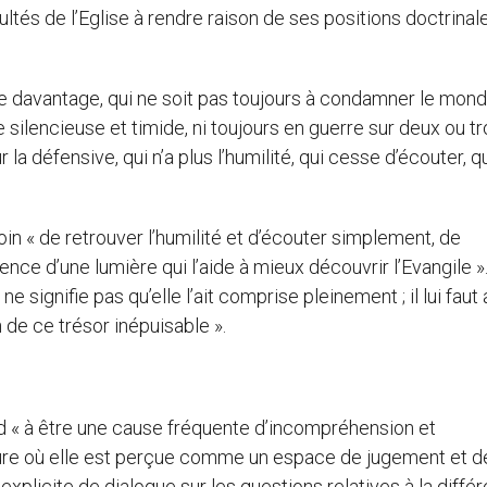
icultés de l’Eglise à rendre raison de ses positions doctrinal
e davantage, qui ne soit pas toujours à condamner le mond
e silencieuse et timide, ni toujours en guerre sur deux ou tr
 la défensive, qui n’a plus l’humilité, qui cesse d’écouter, q
oin « de retrouver l’humilité et d’écouter simplement, de
nce d’une lumière qui l’aide à mieux découvrir l’Evangile »
ne signifie pas qu’elle l’ait comprise pleinement ; il lui faut 
 de ce trésor inépuisable ».
nd « à être une cause fréquente d’incompréhension et
esure où elle est perçue comme un espace de jugement et d
xplicite de dialogue sur les questions relatives à la diffé