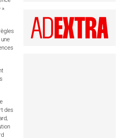
 ».
 règles
e une
iences
nt
es
de
rt des
ard,
ution
rd