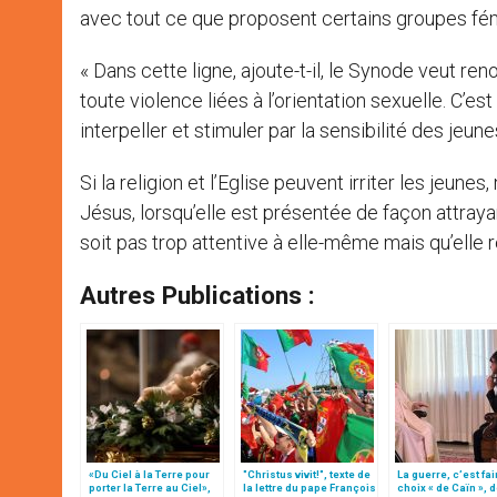
avec tout ce que proposent certains groupes fém
« Dans cette ligne, ajoute-t-il, le Synode veut re
toute violence liées à l’orientation sexuelle. C’est
interpeller et stimuler par la sensibilité des jeune
Si la religion et l’Eglise peuvent irriter les jeunes
Jésus, lorsqu’elle est présentée de façon attrayan
soit pas trop attentive à elle-même mais qu’elle r
Autres Publications :
«Du Ciel à la Terre pour
"Christus vivit!", texte de
La guerre, c’est fai
porter la Terre au Ciel»,
la lettre du pape François
choix « de Caïn », 