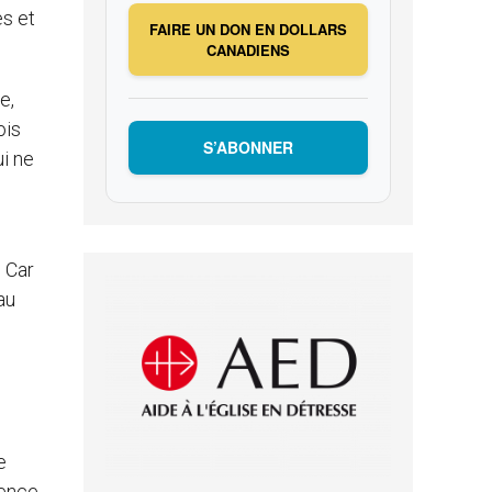
es et
FAIRE UN DON EN DOLLARS
CANADIENS
e,
ois
S’ABONNER
ui ne
. Car
au
e
rence