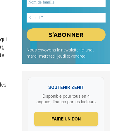
 qui
t
),
Nous envoyons la newsletter le lundi,
ète
mardi, mercredi, jeudi et vendredi
les
SOUTENIR ZENIT
Disponible pour tous en 4
langues, financé par les lecteurs.
FAIRE UN DON
s