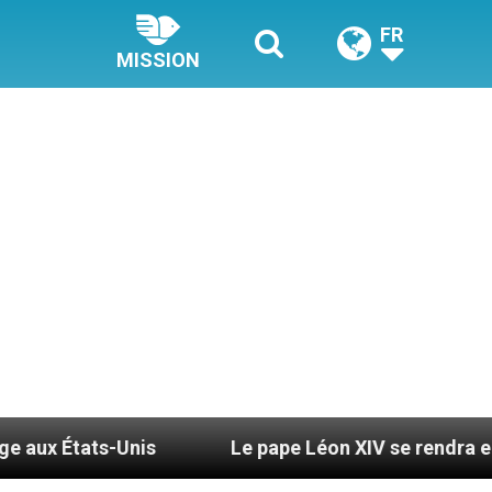
FR
MISSION
Le pape Léon XIV se rendra en Uruguay, en Argent