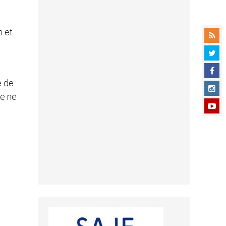
n et
e de
se ne