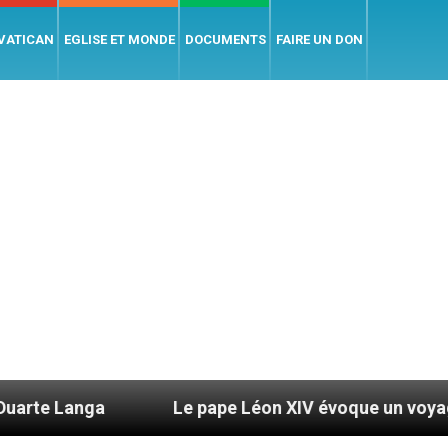
 VATICAN
EGLISE ET MONDE
DOCUMENTS
FAIRE UN DON
Le pape Léon XIV évoque un voyage aux États-Unis