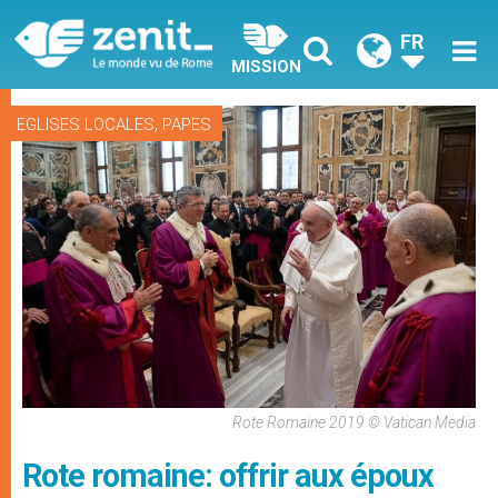
FR
MISSION
,
EGLISES LOCALES
PAPES
Rote Romaine 2019 © Vatican Media
Rote romaine: offrir aux époux