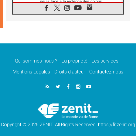
seuls face à la violence des colons
08.08.2026
Léon XIV au sanctuaire de Notre Dame du
Bon Conseil à Genazzano en septembre
08.08.2026
Léon XIV: Sainte Agathe aide à contempler
la victoire de l'amour sur la mort
08.08.2026
«Relancer l'empathie», le projet Triennal d'art
des Universités catholiques
Qui sommes-nous ?
La propriété
Les services
08.08.2026
Signis 2026, donner la parole aux religieuses
Mentions Legales
Droits d’auteur
Contactez-nous
catholiques
08.08.2026
Au Bangladesh, l'Église accompagne les
Dalits sur le chemin de la dignité
07.08.2026
Philippines: le vicariat apostolique de
Calapan devient un diocèse
Copyright © 2026 ZENIT. All Rights Reserved. https://fr.zenit.org