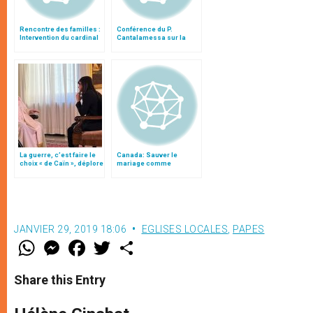
Rencontre des familles :
Conférence du P.
Intervention du cardinal
Cantalamessa sur la
Ouellet
famille
La guerre, c’est faire le
Canada: Sauver le
choix « de Caïn », déplore
mariage comme
le pape François
institution fondamentale
reconnue par l'État
JANVIER 29, 2019 18:06
EGLISES LOCALES
,
PAPES
W
M
F
T
S
h
e
a
w
h
a
s
c
i
a
t
s
e
t
r
Share this Entry
s
e
b
t
e
A
n
o
e
p
g
o
r