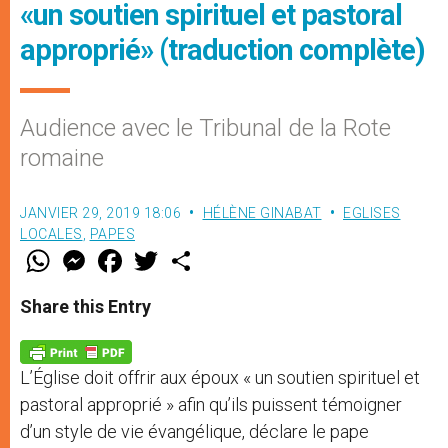
«un soutien spirituel et pastoral
approprié» (traduction complète)
Audience avec le Tribunal de la Rote
romaine
JANVIER 29, 2019 18:06
HÉLÈNE GINABAT
EGLISES
LOCALES
,
PAPES
W
M
F
T
S
h
e
a
w
h
a
s
c
i
a
t
s
e
t
r
Share this Entry
s
e
b
t
e
A
n
o
e
p
g
o
r
p
e
k
L’Église doit offrir aux époux « un soutien spirituel et
r
pastoral approprié » afin qu’ils puissent témoigner
d’un style de vie évangélique, déclare le pape