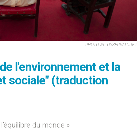
PHOTO.VA - OSSERVATORE
de l'environnement et la
 sociale" (traduction
 l’équilibre du monde »