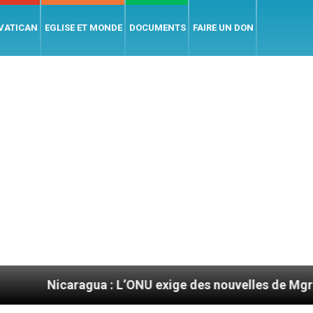
 VATICAN
EGLISE ET MONDE
DOCUMENTS
FAIRE UN DON
a : L’ONU exige des nouvelles de Mgr Mata
Se