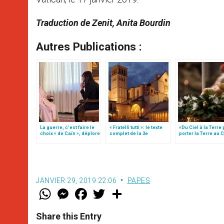
Traduction de Zenit, Anita Bourdin
Autres Publications :
La guerre, c’est faire le
« Fratelli tutti »: le texte
«Du Ciel à la Terre
choix « de Caïn », déplore
complet de la 3e
porter la Terre au C
le pape François
encyclique du pape
par Mgr Francesco 
François
JANVIER 29, 2019 22:06
PAPES
W
M
F
T
S
h
e
a
w
h
a
s
c
i
a
t
s
e
t
r
Share this Entry
s
e
b
t
e