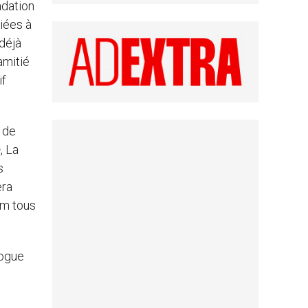
adation
iées à
 déjà
amitié
if
 de
e
, La
s
era
om tous
logue