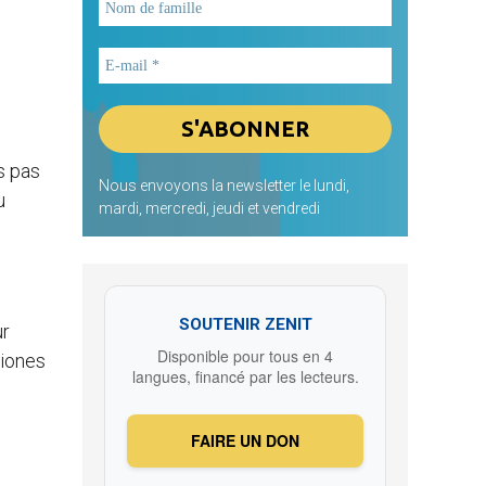
s pas
Nous envoyons la newsletter le lundi,
u
mardi, mercredi, jeudi et vendredi
SOUTENIR ZENIT
ur
Disponible pour tous en 4
ciones
langues, financé par les lecteurs.
FAIRE UN DON