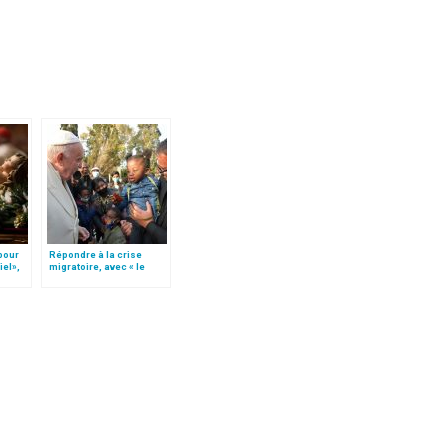
 pour
Répondre à la crise
iel»,
migratoire, avec « le
Follo
style de l’humanité »!
(texte complet)