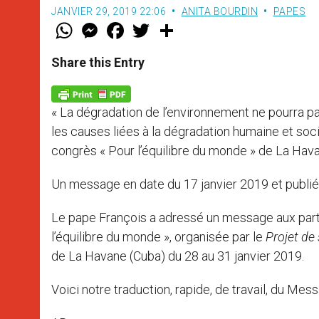
JANVIER 29, 2019 22:06
ANITA BOURDIN
PAPES
W
M
F
T
S
h
e
a
w
h
a
s
c
i
a
t
s
e
t
r
Share this Entry
s
e
b
t
e
A
n
o
e
p
g
o
r
p
e
k
« La dégradation de l’environnement ne pourra p
r
les causes liées à la dégradation humaine et soc
congrès « Pour l’équilibre du monde » de La Hav
Un message en date du 17 janvier 2019 et publié p
Le pape François a adressé un message aux partic
l’équilibre du monde », organisée par le
Projet de 
de La Havane (Cuba) du 28 au 31 janvier 2019.
Voici notre traduction, rapide, de travail, du Me