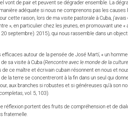
el vont de pair et peuvent se dégrader ensemble. La dégr
e manière adéquate si nous ne comprenons pas les causes l
our cette raison, lors de ma visite pastorale à Cuba, j’avais
contre », en particulier chez les jeunes, en promouvant une « 
, 20 septembre). 2015), qui nous rassemble dans un object
 efficaces autour de la pensée de José Martí, « un homme
s de sa visite à Cuba (
Rencontre avec le monde de la cultur
 de ce maître et écrivain cubain résonnent en nous et nou
 de la terre se concentreront à la fin dans un seul qui donn
mour, aux branches si robustes et si généreuses qu’à son n
 completas
, vol. 5, 103).
de réflexion portent des fruits de compréhension et de dia
s fraternelle.