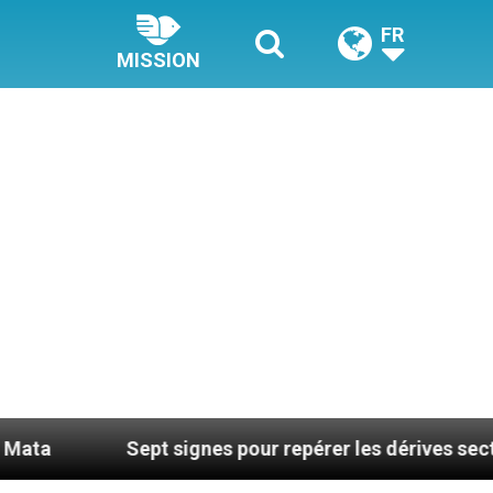
FR
MISSION
pt signes pour repérer les dérives sectaires du coachi