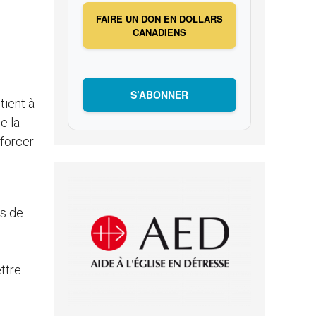
FAIRE UN DON EN DOLLARS
CANADIENS
S’ABONNER
 tient à
e la
nforcer
es de
ttre