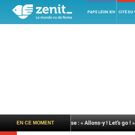
PAPE LÉON XIV
CITÉ DU
pape à Assise : « Allons-y ! Let’s go ! »
Nicaragu
EN CE MOMENT