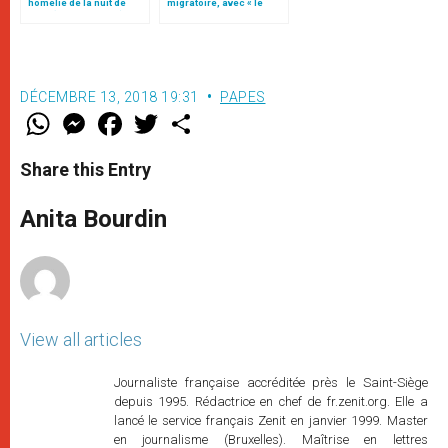
homélie de la nuit de
migratoire, avec « le
Noël (texte complet)
style de l’humanité »!
(texte complet)
DÉCEMBRE 13, 2018 19:31
PAPES
W
M
F
T
S
h
e
a
w
h
a
s
c
i
a
t
s
e
t
r
Share this Entry
s
e
b
t
e
A
n
o
e
p
g
o
r
Anita Bourdin
p
e
k
r
View all articles
Journaliste française accréditée près le Saint-Siège
depuis 1995. Rédactrice en chef de fr.zenit.org. Elle a
lancé le service français Zenit en janvier 1999. Master
en journalisme (Bruxelles). Maîtrise en lettres