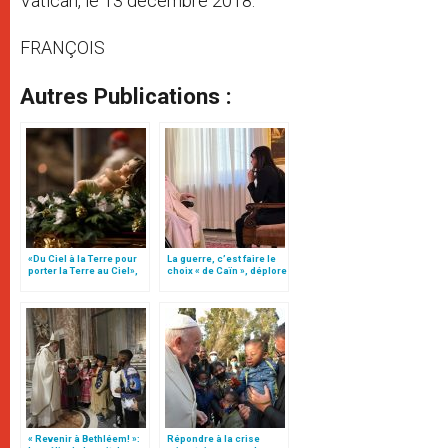
Vatican, le 13 décembre 2018.
FRANÇOIS
Autres Publications :
«Du Ciel à la Terre pour
La guerre, c’est faire le
porter la Terre au Ciel»,
choix « de Caïn », déplore
par Mgr Francesco Follo
le pape François
« Revenir à Bethléem! »:
Répondre à la crise