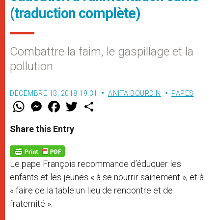
(traduction complète)
Combattre la faim, le gaspillage et la
pollution
DÉCEMBRE 13, 2018 19:31
ANITA BOURDIN
PAPES
W
M
F
T
S
h
e
a
w
h
a
s
c
i
a
t
s
e
t
r
Share this Entry
s
e
b
t
e
A
n
o
e
p
g
o
r
p
e
k
Le pape François recommande d’éduquer les
r
enfants et les jeunes « à se nourrir sainement », et à
« faire de la table un lieu de rencontre et de
fraternité ».