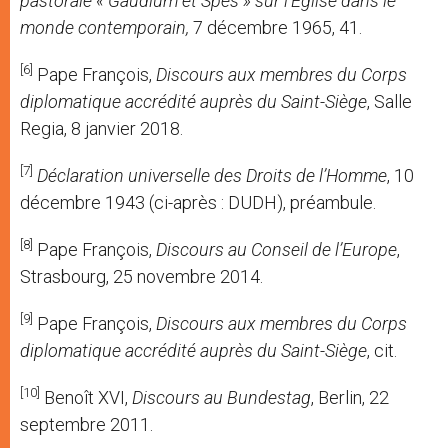
pastorale
« Gaudium et Spes » sur l’Église dans le
monde contemporain,
7 décembre 1965, 41.
[6]
Pape François,
Discours aux membres du Corps
diplomatique accrédité auprès du Saint-Siège
, Salle
Regia, 8 janvier 2018.
[7]
Déclaration universelle des Droits de l’Homme
, 10
décembre 1943 (ci-après : DUDH), préambule.
[8]
Pape François,
Discours au Conseil de l’Europe
,
Strasbourg, 25 novembre 2014.
[9]
Pape François,
Discours aux membres du Corps
diplomatique accrédité auprès du Saint-Siège
, cit.
[10]
Benoît XVI,
Discours au Bundestag
, Berlin, 22
septembre 2011.