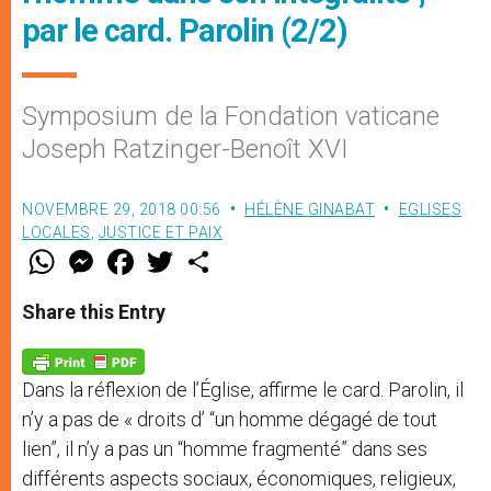
par le card. Parolin (2/2)
Symposium de la Fondation vaticane
Joseph Ratzinger-Benoît XVI
NOVEMBRE 29, 2018 00:56
HÉLÈNE GINABAT
EGLISES
LOCALES
,
JUSTICE ET PAIX
W
M
F
T
S
h
e
a
w
h
a
s
c
i
a
t
s
e
t
r
Share this Entry
s
e
b
t
e
A
n
o
e
p
g
o
r
p
e
k
Dans la réflexion de l’Église, affirme le card. Parolin, il
r
n’y a pas de « droits d’ “un homme dégagé de tout
lien”, il n’y a pas un “homme fragmenté” dans ses
différents aspects sociaux, économiques, religieux,