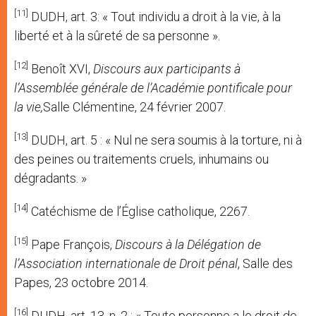
[11]
DUDH, art. 3: « Tout individu a droit à la vie, à la
liberté et à la sûreté de sa personne ».
[12]
Benoît XVI,
Discours aux participants à
l’Assemblée générale de l’Académie pontificale pour
la vie,
Salle Clémentine, 24 février 2007.
[13]
DUDH, art. 5 : « Nul ne sera soumis à la torture, ni à
des peines ou traitements cruels, inhumains ou
dégradants. »
[14]
Catéchisme de l’Église catholique, 2267.
[15]
Pape François,
Discours à la Délégation de
l’Association internationale de Droit pénal
, Salle des
Papes, 23 octobre 2014.
[16]
DUDH, art. 13, n. 2 : « Toute personne a le droit de