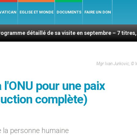
 VATICAN
EGLISE ET MONDE
DOCUMENTS
FAIRE UN DON
llé de sa visite en septembre – 7 titres, vendredi 7 a
Mgr Ivan Jurkovic, © 
à l'ONU pour une paix
duction complète)
e la personne humaine