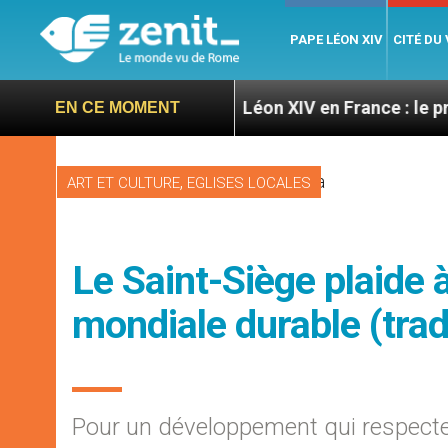
PAPE LÉON XIV
CITÉ DU
ratoires
Léon XIV en France : le programme détai
EN CE MOMENT
,
ART ET CULTURE
EGLISES LOCALES
Le Saint-Siège plaide 
mondiale durable (tra
Pour un développement qui respect