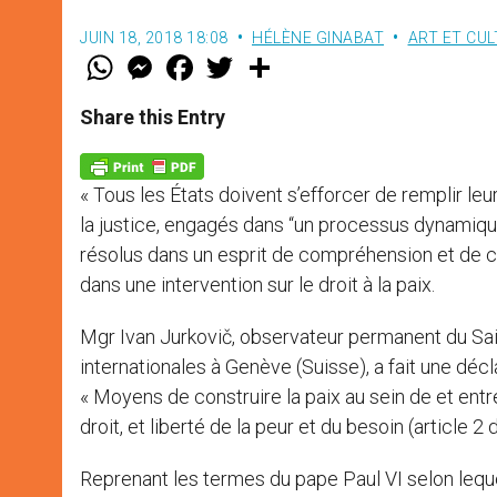
JUIN 18, 2018 18:08
HÉLÈNE GINABAT
ART ET CU
W
M
F
T
S
h
e
a
w
h
a
s
c
i
a
t
s
e
t
r
Share this Entry
s
e
b
t
e
A
n
o
e
p
g
o
r
p
e
k
« Tous les États doivent s’efforcer de remplir leur
r
la justice, engagés dans “un processus dynamique 
résolus dans un esprit de compréhension et de c
dans une intervention sur le droit à la paix.
Mgr Ivan Jurkovič, observateur permanent du Sai
internationales à Genève (Suisse), a fait une déclar
« Moyens de construire la paix au sein de et entre
droit, et liberté de la peur et du besoin (article 2 
Reprenant les termes du pape Paul VI selon lequ