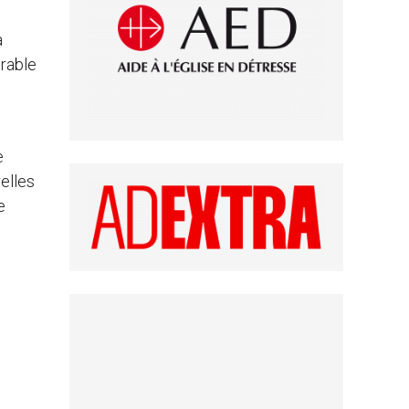
a
rable
e
elles
e