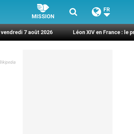
FR
MISSION
oût 2026
Léon XIV en France : le programme déta
Wikipedia