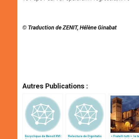
© Traduction de ZENIT, Hélène Ginabat
Autres Publications :
Encyclique de Benoît XVI :
Relecture de Dignitatis
« Fratelli tutti »: le 