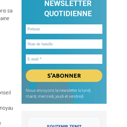
NEWSLETTER
ris sa
QUOTIDIENNE
maine
Nous envoyons la newsletter le lundi,
nseil
mardi, mercredi, jeudi et vendredi
e noyau
e
SOUTENIR ZENIT