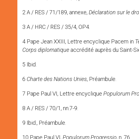
2 A / RES / 71/189, annexe,
Déclaration sur le droi
3 A / HRC / RES / 35/4, OP4.
4 Pape Jean XXIII, Lettre encyclique Pacem in
T
Corps diplomatique
accrédité auprès du Saint-Siè
5 Ibid.
6
Charte des Nations Unies
, Préambule.
7 Pape Paul VI, Lettre encyclique
Populorum Pro
8 A / RES / 70/1, nn.7-9.
9 Ibid., Préambule.
10 Pape Paul VI,
Populorum Progressio
, n. 76