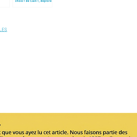
choix « de Caïn », déplore
e
le pape François
LES