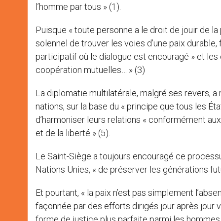
l’homme par tous » (1).
Puisque « toute personne a le droit de jouir de la 
solennel de trouver les voies d’une paix durable,
participatif où le dialogue est encouragé » et le
coopération mutuelles… » (3)
La diplomatie multilatérale, malgré ses revers, a 
nations, sur la base du « principe que tous les Ét
d’harmoniser leurs relations « conformément aux p
et de la liberté » (5).
Le Saint-Siège a toujours encouragé ce processu
Nations Unies, « de préserver les générations futu
Et pourtant, « la paix n’est pas simplement l’abse
façonnée par des efforts dirigés jour après jour 
forme de justice plus parfaite parmi les hommes 