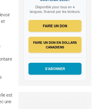
Disponible pour tous en 4
langues, financé par les lecteurs.
devoir
 et
FAIRE UN DON
FAIRE UN DON EN DOLLARS
s
CANADIENS
ontaire
S’ABONNER
s
lle est
vec une