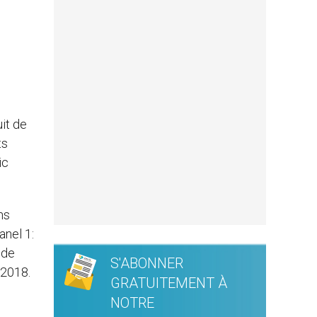
uit de
ts
ic
ns
anel 1:
 de
S'ABONNER
n 2018.
GRATUITEMENT À
NOTRE