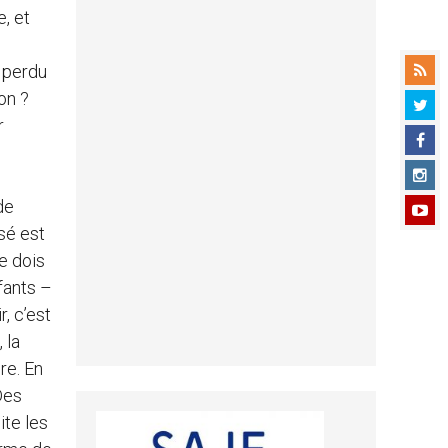
, et
 perdu
on ?
r
de
sé est
e dois
fants –
r, c’est
 la
ère. En
Des
ite les