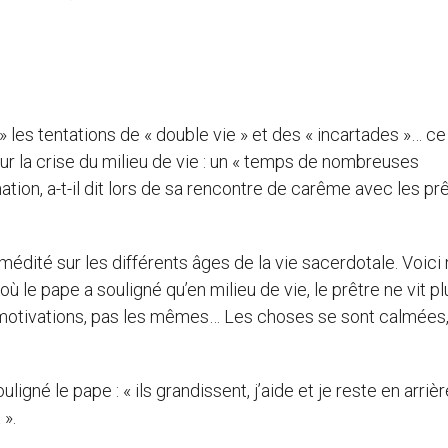
» les tentations de « double vie » et des « incartades »… ce
ur la crise du milieu de vie : un « temps de nombreuses
tion, a-t-il dit lors de sa rencontre de carême avec les pr
médité sur les différents âges de la vie sacerdotale. Voici
ù le pape a souligné qu’en milieu de vie, le prêtre ne vit pl
s motivations, pas les mêmes… Les choses se sont calmées,
ligné le pape : « ils grandissent, j’aide et je reste en arrièr
 ».