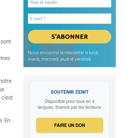
 sont
Nous envoyons la newsletter le lundi,
êtres
mardi, mercredi, jeudi et vendredi
 notre
us
SOUTENIR ZENIT
 c’est
Disponible pour tous en 4
langues, financé par les lecteurs.
e. En
FAIRE UN DON