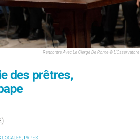
Rencontre Avec Le Clergé De Rome © L'Osservator
ie des prêtres,
pape
2)
S LOCALES
,
PAPES