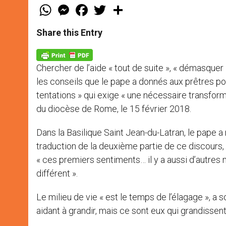
W
M
F
T
S
h
e
a
w
h
a
s
c
i
a
t
s
e
t
r
Share this Entry
s
e
b
t
e
A
n
o
e
p
g
o
r
p
e
k
Chercher de l’aide « tout de suite », « démasquer 
r
les conseils que le pape a donnés aux prêtres po
tentations » qui exige « une nécessaire transforma
du diocèse de Rome, le 15 février 2018.
Dans la Basilique Saint Jean-du-Latran, le pape a 
traduction de la deuxième partie de ce discours, o
« ces premiers sentiments… il y a aussi d’autre
différent ».
Le milieu de vie « est le temps de l’élagage », a sou
aidant à grandir, mais ce sont eux qui grandissent