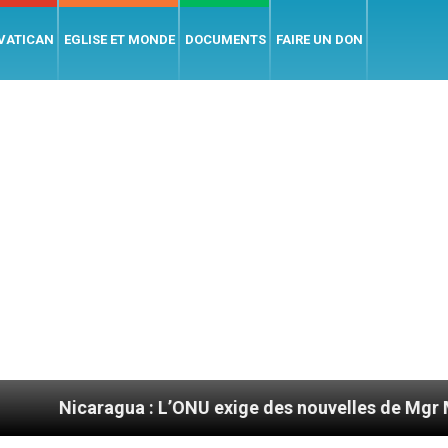
 VATICAN
EGLISE ET MONDE
DOCUMENTS
FAIRE UN DON
ua : L’ONU exige des nouvelles de Mgr Mata
Se