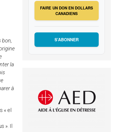
FAIRE UN DON EN DOLLARS
CANADIENS
S’ABONNER
s bon,
origine
e
nter la
ois
ce
parer à
s « el
 ». Il