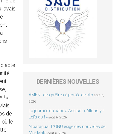
erme de
ui avais
le
ient
 à
çons
nd acte
unité
eut
DERNIÈRES NOUVELLES
se,
AMEN : des prêtres à portée de clic
août 6,
 ! ».
2026
 Mais
La journée du pape à Assise : « Allons-y !
mps de
Let’s go ! »
août 6, 2026
 où le
Nicaragua : L’ONU exige des nouvelles de
tte
Mgr Mata
août 6, 2026