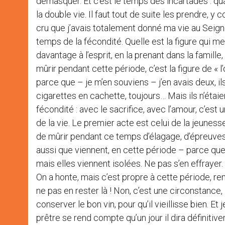
démasquer. Et c’est le temps des incartades : qu
la double vie. Il faut tout de suite les prendre, y
cru que j’avais totalement donné ma vie au Seigneu
temps de la fécondité. Quelle est la figure qui me
davantage à l’esprit, en la prenant dans la famille
mûrir pendant cette période, c’est la figure de « l
parce que – je m’en souviens – j’en avais deux, i
cigarettes en cachette, toujours… Mais ils n’étaien
fécondité : avec le sacrifice, avec l’amour, c’est 
de la vie. Le premier acte est celui de la jeuness
de mûrir pendant ce temps d’élagage, d’épreuves,
aussi que viennent, en cette période – parce que 
mais elles viennent isolées. Ne pas s’en effrayer.
On a honte, mais c’est propre à cette période, r
ne pas en rester là ! Non, c’est une circonstance, l
conserver le bon vin, pour qu’il vieillisse bien. Et
prêtre se rend compte qu’un jour il dira définiti