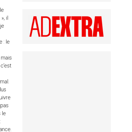
le
, il
je
 : le
, mais
 c’est
 mal.
lus
uivre
, pas
 le
t
nance.