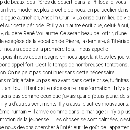
up de beaux, des Pères du désert, dans la Philocalie, vous
un livre moderne, plus proche de nous, en particulier dans 
ogue autrichien, Anselm Grün : « La crise du milieu de vie »
 sur cette période. Et il y a un autre écrit que, celui-là oui, 
», du père René Voillaume. Ce serait beau de l’offrir, d’une
lle exégèse de la vocation de Pierre, la dernière, à Tibériade
nous a appelés la première fois, il nous appelle
 ; puis il nous accompagne en nous appelant tous les jours
cond appel fort. C’est le temps de nombreuses tentations ;
ion. On ne peut pas continuer sans cette nécessaire
ns mûrir, à faire un pas en avant dans cette crise, tu finiras
ttant tout. Il faut cette nécessaire transformation. Il n’y a p
es sens pas comme ceux que j’avais quand j’étais jeune, de s
, il y a d’autres sentiments. Il y a aussi d’autres motivations
ème humain – il arrive comme dans le mariage : il n’y a plus
’émotion de la jeunesse… Les choses se sont calmées, c’es
que nous devons chercher à l’intérieur : le goût de l’apparte