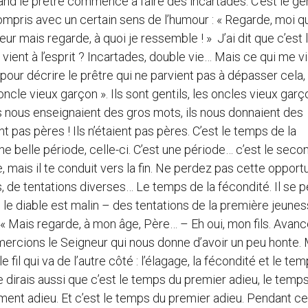
and le prêtre commence à faire des incartades. C’est le g
 compris avec un certain sens de l’humour : « Regarde, moi q
r mais regarde, à quoi je ressemble ! » J’ai dit que c’est 
 vient à l’esprit ? Incartades, double vie… Mais ce qui me v
, pour décrire le prêtre qui ne parvient pas à dépasser cela,
’oncle vieux garçon ». Ils sont gentils, les oncles vieux gar
ls nous enseignaient des gros mots, ils nous donnaient des
t pas pères ! Ils n’étaient pas pères. C’est le temps de la
une belle période, celle-ci. C’est une période… c’est le seco
e, mais il te conduit vers la fin. Ne perdez pas cette opport
 de tentations diverses… Le temps de la fécondité. Il se p
le diable est malin – des tentations de la première jeunes
 « Mais regarde, à mon âge, Père… – Eh oui, mon fils. Avance
emercions le Seigneur qui nous donne d’avoir un peu honte.
e fil qui va de l’autre côté : l’élagage, la fécondité et le te
 je dirais aussi que c’est le temps du premier adieu, le temps
vement adieu. Et c’est le temps du premier adieu. Pendant ce