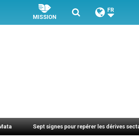
FR
MISSION
pt signes pour repérer les dérives sectaires du coachi