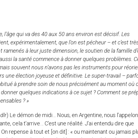
, l’âge qui va des 40 aux 50 ans environ est décisif. Les
t, expérimentalement, que l’on est pécheur – et c’est trè
 ramenés à leur juste dimension, le soutien de la famille d’
nt aussi la santé commence à donner quelques problèmes. C
 mais souvent nous n’avons pas les instruments pour réorie
ers une élection joyeuse et définitive. Le super-travail – parf
shabitué à prendre soin de nous précisément au moment où 
s donner quelques indications à ce sujet ? Comment se pré
pensables ? »
dlr
) Le démon de midi… Nous, en Argentine, nous l’appelon
nte, cela t’arrive… C’est une réalité. J’ai entendu dire que
On repense à tout et [on dit] : « ou maintenant ou jamais plus