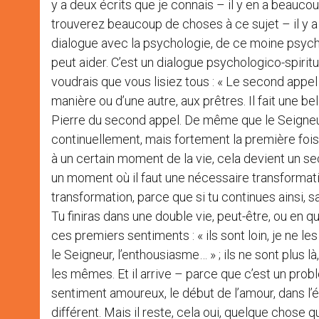
y a deux écrits que je connais – il y en a beauco
trouverez beaucoup de choses à ce sujet – il y a 
dialogue avec la psychologie, de ce moine psychol
peut aider. C’est un dialogue psychologico-spirituel
voudrais que vous lisiez tous : « Le second appel 
manière ou d’une autre, aux prêtres. Il fait une be
Pierre du second appel. De même que le Seigneur 
continuellement, mais fortement la première fois
à un certain moment de la vie, cela devient un se
un moment où il faut une nécessaire transformat
transformation, parce que si tu continues ainsi, sa
Tu finiras dans une double vie, peut-être, ou en qui
ces premiers sentiments : « ils sont loin, je ne l
le Seigneur, l’enthousiasme… » ; ils ne sont plus là
les mêmes. Et il arrive – parce que c’est un probl
sentiment amoureux, le début de l’amour, dans l
différent. Mais il reste, cela oui, quelque chose 