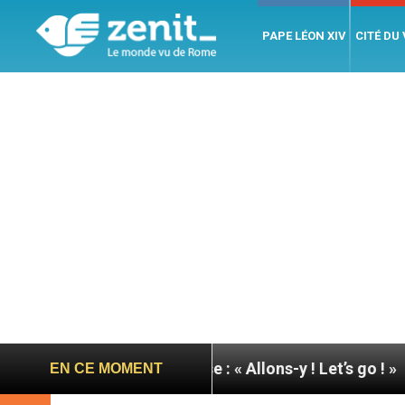
PAPE LÉON XIV
CITÉ DU
pape à Assise : « Allons-y ! Let’s go ! »
Nicarag
EN CE MOMENT