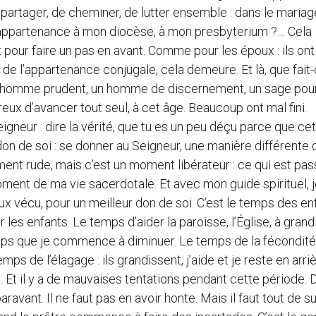
 partager, de cheminer, de lutter ensemble : dans le mariage
 appartenance à mon diocèse, à mon presbyterium ?… Cela
pour faire un pas en avant. Comme pour les époux : ils ont
 de l’appartenance conjugale, cela demeure. Et là, que fait-
s un homme prudent, un homme de discernement, un sage pou
eux d’avancer tout seul, à cet âge. Beaucoup ont mal fini.
eigneur : dire la vérité, que tu es un peu déçu parce que cet
don de soi : se donner au Seigneur, une manière différente 
ment rude, mais c’est un moment libérateur : ce qui est pas
moment de ma vie sacerdotale. Et avec mon guide spirituel, j
eux vécu, pour un meilleur don de soi. C’est le temps des en
 les enfants. Le temps d’aider la paroisse, l’Église, à grandi
emps que je commence à diminuer. Le temps de la fécondité,
emps de l’élagage : ils grandissent, j’aide et je reste en arri
t. Et il y a de mauvaises tentations pendant cette période. 
ravant. Il ne faut pas en avoir honte. Mais il faut tout de su