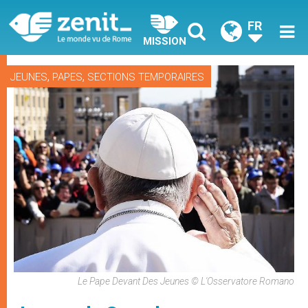
FR
MISSION
,
,
JEUNES
PAPES
SECTIONS TEMPORAIRES
Le Pape Devant Des Jeunes © L'Osservatore Romano