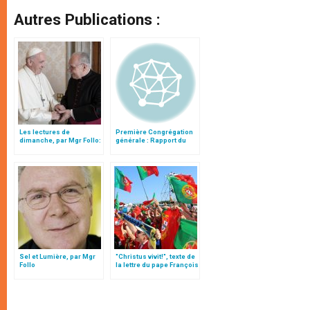
Autres Publications :
Les lectures de
Première Congrégation
dimanche, par Mgr Follo:
générale : Rapport du
« La vérité et l’amour,
cardinal Turkson
lumière et sel »
Sel et Lumière, par Mgr
"Christus vivit!", texte de
Follo
la lettre du pape François
aux jeunes du monde