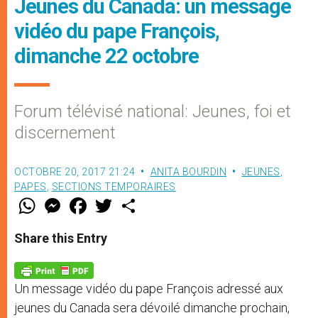
Jeunes du Canada: un message
vidéo du pape François,
dimanche 22 octobre
Forum télévisé national: Jeunes, foi et
discernement
OCTOBRE 20, 2017 21:24
ANITA BOURDIN
JEUNES
,
PAPES
,
SECTIONS TEMPORAIRES
W
M
F
T
S
h
e
a
w
h
a
s
c
i
a
t
s
e
t
r
Share this Entry
s
e
b
t
e
A
n
o
e
p
g
o
r
p
e
k
Un message vidéo du pape François adressé aux
r
jeunes du Canada sera dévoilé dimanche prochain,