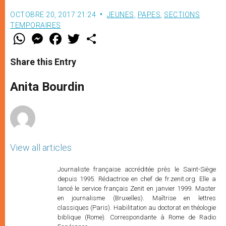
OCTOBRE 20, 2017 21:24
JEUNES
,
PAPES
,
SECTIONS
TEMPORAIRES
W
M
F
T
S
h
e
a
w
h
a
s
c
i
a
t
s
e
t
r
Share this Entry
s
e
b
t
e
A
n
o
e
p
g
o
r
Anita Bourdin
p
e
k
r
View all articles
Journaliste française accréditée près le Saint-Siège
depuis 1995. Rédactrice en chef de fr.zenit.org. Elle a
lancé le service français Zenit en janvier 1999. Master
en journalisme (Bruxelles). Maîtrise en lettres
classiques (Paris). Habilitation au doctorat en théologie
biblique (Rome). Correspondante à Rome de Radio