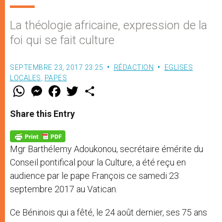
La théologie africaine, expression de la
foi qui se fait culture
SEPTEMBRE 23, 2017 23:25
RÉDACTION
EGLISES
LOCALES
,
PAPES
W
M
F
T
S
h
e
a
w
h
a
s
c
i
a
t
s
e
t
r
Share this Entry
s
e
b
t
e
A
n
o
e
p
g
o
r
p
e
k
Mgr Barthélemy Adoukonou, secrétaire émérite du
r
Conseil pontifical pour la Culture, a été reçu en
audience par le pape François ce samedi 23
septembre 2017 au Vatican.
Ce Béninois qui a fêté, le 24 août dernier, ses 75 ans