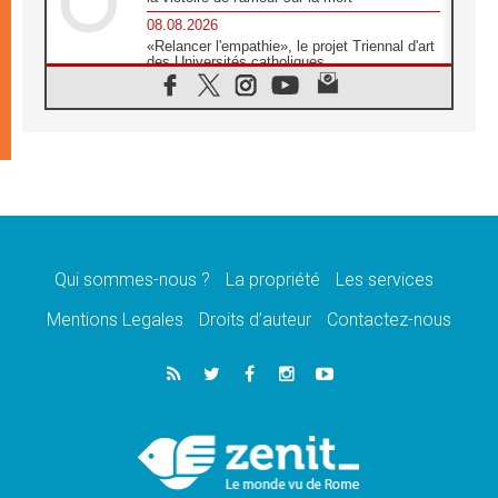
08.08.2026
«Relancer l'empathie», le projet Triennal d'art
des Universités catholiques
08.08.2026
Signis 2026, donner la parole aux religieuses
catholiques
08.08.2026
Au Bangladesh, l'Église accompagne les
Dalits sur le chemin de la dignité
07.08.2026
Philippines: le vicariat apostolique de
Calapan devient un diocèse
Qui sommes-nous ?
La propriété
Les services
07.08.2026
Congo-Brazzaville: le 15 août, entre solennité
Mentions Legales
Droits d’auteur
Contactez-nous
de l'Assomption et mémoire nationale
07.08.2026
«La paix commence par l'empathie» estime
le cardinal Parolin
07.08.2026
En Colombie, «la paix ne s'achète pas avec
une signature»