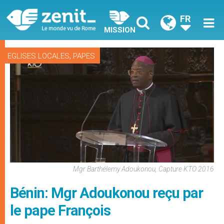
FR
MISSION
,
EGLISES LOCALES
PAPES
Mgr Barthélemy Adoukonou, Capture KTO 2016
Bénin: Mgr Adoukonou reçu par
le pape François