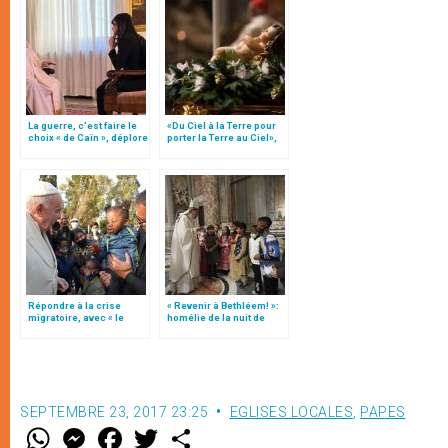
La guerre, c’est faire le
«Du Ciel à la Terre pour
choix « de Caïn », déplore
porter la Terre au Ciel»,
le pape François
par Mgr Francesco Follo
Répondre à la crise
« Revenir à Bethléem! »:
migratoire, avec « le
homélie de la nuit de
style de l’humanité »!
Noël (texte complet)
(texte complet)
SEPTEMBRE 23, 2017 23:25
EGLISES LOCALES
,
PAPES
W
M
F
T
S
h
e
a
w
h