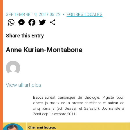
SEPTEMBRE 19, 2017 05:22
EGLISES LOCALES
W
M
F
T
S
h
e
a
w
h
a
s
c
i
a
t
s
e
t
r
Share this Entry
s
e
b
t
e
A
n
o
e
p
g
o
r
Anne Kurian-Montabone
p
e
k
r
View all articles
Baccalauréat canonique de théologie. Pigiste pour
divers journaux de la presse chrétienne et auteur de
cinq romans (éd. Quasar et Salvator). Journaliste à
Zenit depuis octobre 2011.