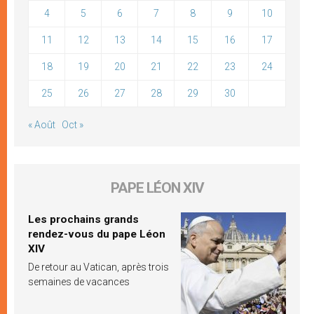
4
5
6
7
8
9
10
11
12
13
14
15
16
17
18
19
20
21
22
23
24
25
26
27
28
29
30
« Août
Oct »
PAPE LÉON XIV
Les prochains grands
rendez-vous du pape Léon
XIV
De retour au Vatican, après trois
semaines de vacances