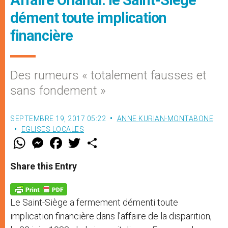
dément toute implication
financière
Des rumeurs « totalement fausses et
sans fondement »
SEPTEMBRE 19, 2017 05:22
ANNE KURIAN-MONTABONE
EGLISES LOCALES
W
M
F
T
S
h
e
a
w
h
a
s
c
i
a
t
s
e
t
r
Share this Entry
s
e
b
t
e
A
n
o
e
p
g
o
r
p
e
k
Le Saint-Siège a fermement démenti toute
r
implication financière dans l’affaire de la disparition,