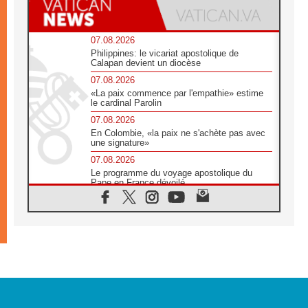
07.08.2026
Philippines: le vicariat apostolique de
Calapan devient un diocèse
07.08.2026
«La paix commence par l'empathie» estime
le cardinal Parolin
07.08.2026
En Colombie, «la paix ne s'achète pas avec
une signature»
07.08.2026
Le programme du voyage apostolique du
Pape en France dévoilé
07.08.2026
1ère Conférence continentale sur l'éducation
catholique en Afrique
07.08.2026
Un logo symbolique pour la venue du Pape
en France
07.08.2026
Cardinal Rossi: «La venue du Pape Léon en
Argentine est un hommage à François»