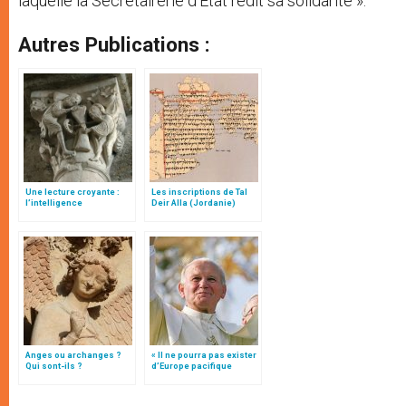
laquelle la Secrétairerie d’Etat redit sa solidarité ».
Autres Publications :
Une lecture croyante :
Les inscriptions de Tal
l’intelligence
Deir Alla (Jordanie)
typologique des deux
Testaments
Anges ou archanges ?
« Il ne pourra pas exister
Qui sont-ils ?
d’Europe pacifique
sans… »: l’Ukraine, dans
la vision de Jean-Paul II