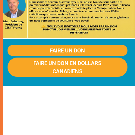
FAIRE UN DON
FAIRE UN DON EN DOLLARS
CANADIENS