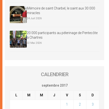
Mémoire de saint Charbel, le saint aux 30 000
miracles
24 Juil 2026
20 000 participants au pèlerinage de Pentecôte
à Chartres
22 Mai 2026
CALENDRIER
septembre 2017
L
M
M
J
V
S
D
1
2
3