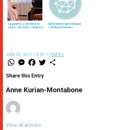
La guerre, c’est faire le
Exhortation apostolique
choix « de Caïn », déplore
« Verbum Domini »
le pape François
JUIN 26, 2017 13:59
PAPES
W
M
F
T
S
h
e
a
w
h
a
s
c
i
a
t
s
e
t
r
Share this Entry
s
e
b
t
e
A
n
o
e
p
g
o
r
Anne Kurian-Montabone
p
e
k
r
View all articles