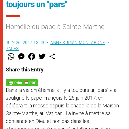
toujours un "pars"
Homélie du pape à Sainte-Marthe
JUIN 26, 2017 13:59
ANNE KURIAN-MONTABONE
PAPES
W
M
F
T
S
h
e
a
w
h
a
s
c
i
a
t
s
e
t
r
Share this Entry
s
e
b
t
e
A
n
o
e
p
g
o
r
p
e
k
Dans la vie chrétienne, « il y a toujours un ‘pars’ », a
r
souligné le pape François le 26 juin 2017, en
célébrant la messe depuis la chapelle de la Maison
Sainte-Marthe, au Vatican. Il a invité à mettre sa
confiance en Dieu et non pas dans les
« horoscopes », et à ne pas s’installer mais à se