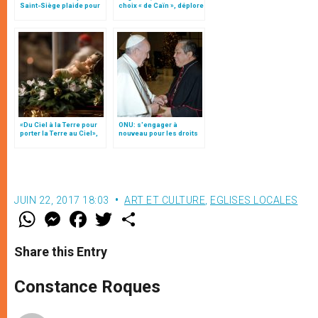
Saint-Siège plaide pour
choix « de Caïn », déplore
"une affirmation ferme du
le pape François
droit à la liberté
religieuse"
«Du Ciel à la Terre pour
ONU: s'engager à
porter la Terre au Ciel»,
nouveau pour les droits
par Mgr Francesco Follo
de l’homme, par Mgr
Auza (traduction
complète)
JUIN 22, 2017 18:03
ART ET CULTURE
,
EGLISES LOCALES
W
M
F
T
S
h
e
a
w
h
a
s
c
i
a
t
s
e
t
r
Share this Entry
s
e
b
t
e
A
n
o
e
p
g
o
r
Constance Roques
p
e
k
r