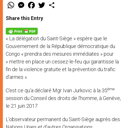
W
M
F
T
S
h
e
a
w
h
a
s
c
i
a
t
s
e
t
r
Share this Entry
s
e
b
t
e
A
n
o
e
p
g
o
r
p
e
k
« La délégation du Saint-Siège » espère que le
r
Gouvernement de la République démocratique du
Congo « prendra des mesures immédiates » pour
« mettre en place un cessez-le-feu qui garantisse la
fin de la violence gratuite et la prévention du trafic
d’armes ».
ème
C’est ce qu’a déclaré Mgr Ivan Jurkovic à la 35
session du Conseil des droits de l’homme, à Genève,
le 21 juin 2017.
L’observateur permanent du Saint-Siège auprès des
Nations Unies et d’autres Organisations