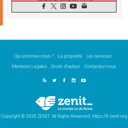
l'espérance» affirme Mgr Tróccoli
05.08.2026
Le nonce en Ukraine: «Il est inquiétant
d'entendre ceux qui bénissent la guerre»
05.08.2026
Léon XIV au Pérou, une lueur d'espoir pour
un peuple en quête de paix
05.08.2026
SCEAM: L'Église en Afrique vers
l'Assemblée ecclésiale de 2028 depuis
Addis-Abeba
Qui sommes-nous ?
La propriété
Les services
05.08.2026
Mentions Legales
Droits d’auteur
Contactez-nous
Le Pape exprime ses condoléances suite au
décès du cardinal Júlio Langa
05.08.2026
Le Pape attendu en novembre en Uruguay,
en Argentine et au Pérou
05.08.2026
Audience générale: la prière est un acte
d'espérance
Copyright © 2026 ZENIT. All Rights Reserved. https://fr.zenit.org