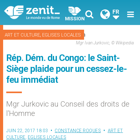
FR
MISSION
,
ART ET CULTURE
EGLISES LOCALES
Mgr Ivan Jurkovic, © Wikipedia
Rép. Dém. du Congo: le Saint-
Siège plaide pour un cessez-le-
feu immédiat
Mgr Jurkovic au Conseil des droits de
l’Homme
JUIN 22, 2017 18:03
CONSTANCE ROQUES
ART ET
CULTURE
,
EGLISES LOCALES