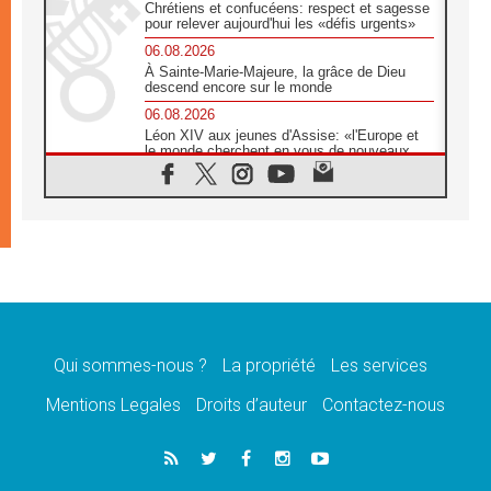
Chrétiens et confucéens: respect et sagesse
pour relever aujourd'hui les «défis urgents»
06.08.2026
À Sainte-Marie-Majeure, la grâce de Dieu
descend encore sur le monde
06.08.2026
Léon XIV aux jeunes d'Assise: «l'Europe et
le monde cherchent en vous de nouveaux
saints»
06.08.2026
À Assise, le cardinal Pizzaballa affirme que
«les chrétiens veulent la paix»
06.08.2026
Au Mexique, le cardinal Parolin invite à être
aux côtés des marginalisées
06.08.2026
À Assise, le Pape invite les jeunes à
«construire la civilisation de l'amour»
Qui sommes-nous ?
La propriété
Les services
05.08.2026
Mentions Legales
Droits d’auteur
Contactez-nous
La visite du Pape en Argentine portera «un
message de paix et de dignité humaine»
05.08.2026
«La visite du Pape en Uruguay renforcera
l'espérance» affirme Mgr Tróccoli