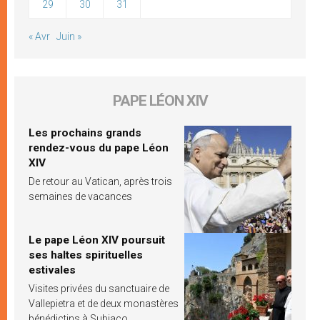
29
30
31
« Avr
Juin »
PAPE LÉON XIV
Les prochains grands
rendez-vous du pape Léon
XIV
De retour au Vatican, après trois
semaines de vacances
Le pape Léon XIV poursuit
ses haltes spirituelles
estivales
Visites privées du sanctuaire de
Vallepietra et de deux monastères
bénédictins à Subiaco