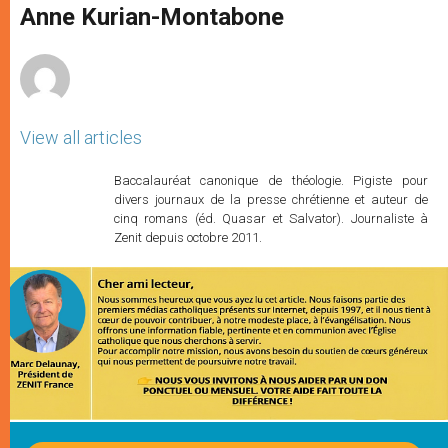
p
g
o
r
Anne Kurian-Montabone
p
e
k
r
View all articles
Baccalauréat canonique de théologie. Pigiste pour
divers journaux de la presse chrétienne et auteur de
cinq romans (éd. Quasar et Salvator). Journaliste à
Zenit depuis octobre 2011.