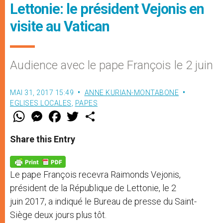
Lettonie: le président Vejonis en
visite au Vatican
Audience avec le pape François le 2 juin
MAI 31, 2017 15:49
ANNE KURIAN-MONTABONE
EGLISES LOCALES
,
PAPES
W
M
F
T
S
h
e
a
w
h
a
s
c
i
a
t
s
e
t
r
Share this Entry
s
e
b
t
e
A
n
o
e
p
g
o
r
p
e
k
Le pape François recevra Raimonds Vejonis,
r
président de la République de Lettonie, le 2
juin 2017, a indiqué le Bureau de presse du Saint-
Siège deux jours plus tôt.