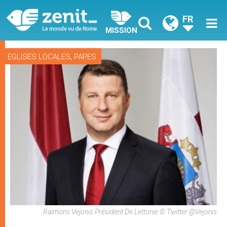
FR
MISSION
,
EGLISES LOCALES
PAPES
Raimons Vejonis Président De Lettonie © Twitter @Vejonis