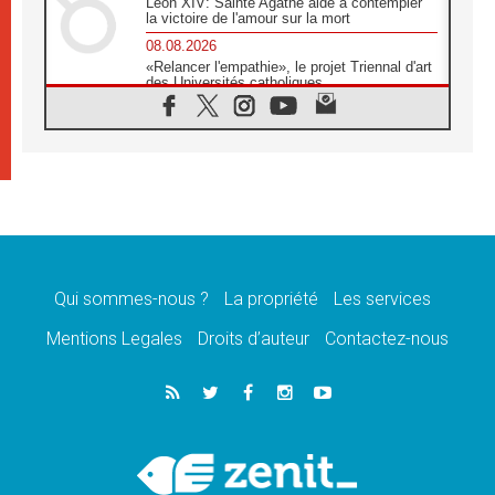
Léon XIV: Sainte Agathe aide à contempler
la victoire de l'amour sur la mort
08.08.2026
«Relancer l'empathie», le projet Triennal d'art
des Universités catholiques
08.08.2026
Signis 2026, donner la parole aux religieuses
catholiques
08.08.2026
Au Bangladesh, l'Église accompagne les
Dalits sur le chemin de la dignité
07.08.2026
Philippines: le vicariat apostolique de
Calapan devient un diocèse
Qui sommes-nous ?
La propriété
Les services
07.08.2026
Congo-Brazzaville: le 15 août, entre solennité
Mentions Legales
Droits d’auteur
Contactez-nous
de l'Assomption et mémoire nationale
07.08.2026
«La paix commence par l'empathie» estime
le cardinal Parolin
07.08.2026
En Colombie, «la paix ne s'achète pas avec
une signature»