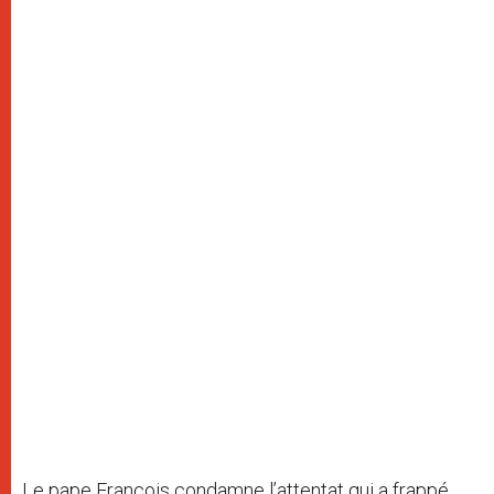
Le pape François condamne l’attentat qui a frappé