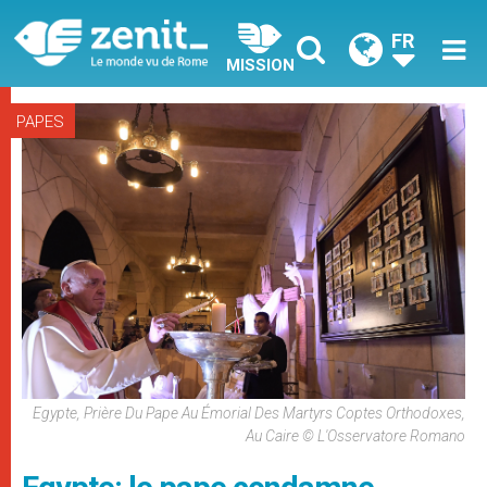
FR
MISSION
PAPES
Egypte, Prière Du Pape Au Émorial Des Martyrs Coptes Orthodoxes,
Au Caire © L'Osservatore Romano