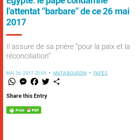
Egypte: le pape condamne
l’attentat “barbare” de ce 26 mai
2017
Il assure de sa prière “pour la paix et la
réconciliation”
MAI 26, 2017 20:05
ANITA BOURDIN
PAPES
W
M
F
T
S
h
e
a
w
h
a
s
c
i
a
t
s
e
t
r
Share this Entry
s
e
b
t
e
A
n
o
e
p
g
o
r
p
e
k
r