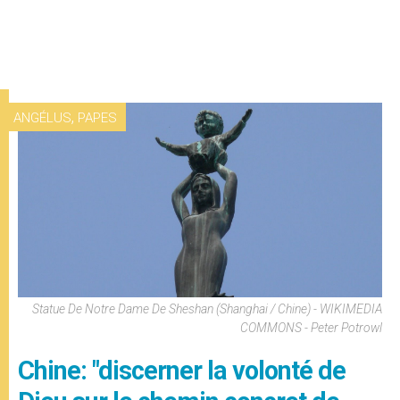
,
ANGÉLUS
PAPES
Statue De Notre Dame De Sheshan (Shanghai / Chine) - WIKIMEDIA
COMMONS - Peter Potrowl
Chine: "discerner la volonté de