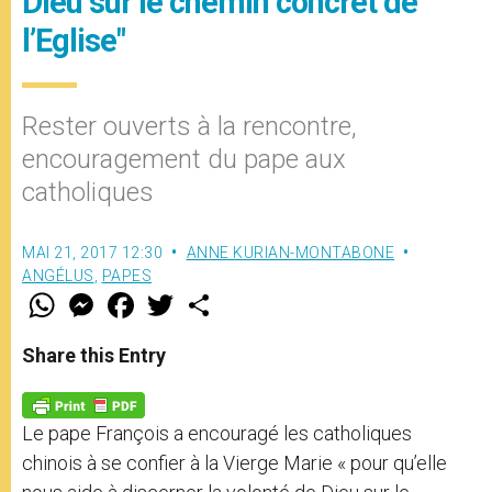
Dieu sur le chemin concret de
l’Eglise"
Rester ouverts à la rencontre,
encouragement du pape aux
catholiques
MAI 21, 2017 12:30
ANNE KURIAN-MONTABONE
ANGÉLUS
,
PAPES
W
M
F
T
S
h
e
a
w
h
a
s
c
i
a
t
s
e
t
r
Share this Entry
s
e
b
t
e
A
n
o
e
p
g
o
r
p
e
k
Le pape François a encouragé les catholiques
r
chinois à se confier à la Vierge Marie « pour qu’elle