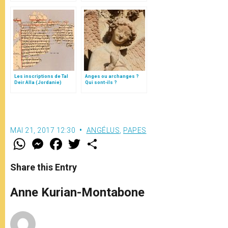
Testaments
la vision de Jean-Paul II
Les inscriptions de Tal
Anges ou archanges ?
Deir Alla (Jordanie)
Qui sont-ils ?
MAI 21, 2017 12:30
ANGÉLUS
,
PAPES
W
M
F
T
S
h
e
a
w
h
a
s
c
i
a
t
s
e
t
r
Share this Entry
s
e
b
t
e
A
n
o
e
p
g
o
r
Anne Kurian-Montabone
p
e
k
r