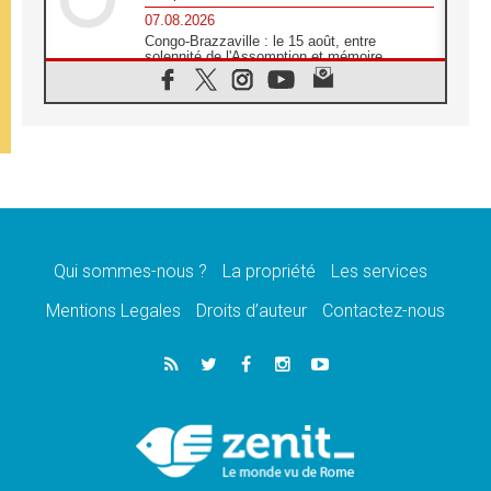
07.08.2026
Congo-Brazzaville : le 15 août, entre
solennité de l'Assomption et mémoire
nationale
07.08.2026
«La paix commence par l'empathie» estime
le cardinal Parolin
07.08.2026
En Colombie, «la paix ne s'achète pas avec
une signature»
07.08.2026
Le programme du voyage apostolique du
Pape en France dévoilé
Qui sommes-nous ?
La propriété
Les services
07.08.2026
Mentions Legales
Droits d’auteur
Contactez-nous
1ère Conférence continentale sur l'éducation
catholique en Afrique
07.08.2026
Un logo symbolique pour la venue du Pape
en France
07.08.2026
Cardinal Rossi: «La venue du Pape Léon en
Argentine est un hommage à François»