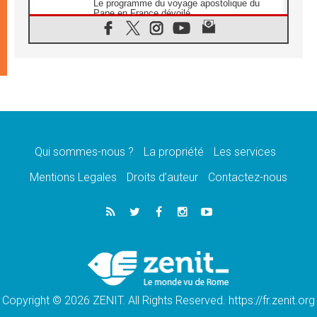
Le programme du voyage apostolique du
Pape en France dévoilé
07.08.2026
1ère Conférence continentale sur l'éducation
catholique en Afrique
07.08.2026
Un logo symbolique pour la venue du Pape
en France
07.08.2026
Cardinal Rossi: «La venue du Pape Léon en
Argentine est un hommage à François»
Qui sommes-nous ?
La propriété
Les services
07.08.2026
Hiroshima et Nagasaki, 81 ans après,
Mentions Legales
Droits d’auteur
Contactez-nous
lancement des «dix jours de prière pour la
paix»
06.08.2026
Préparatifs des JMJ 2027 à Séoul: «c'est
passionnant et l'impatience est immense!»
06.08.2026
Chrétiens et confucéens: respect et sagesse
pour relever les «défis urgents»
Copyright © 2026 ZENIT. All Rights Reserved. https://fr.zenit.org