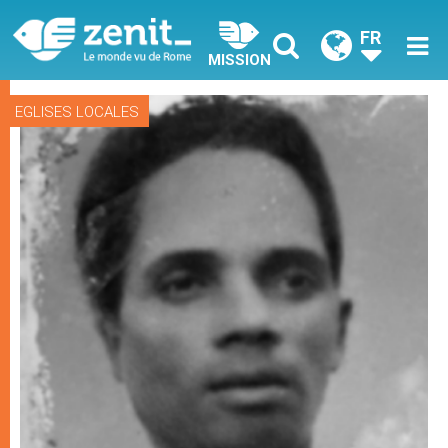
FR
MISSION
EGLISES LOCALES