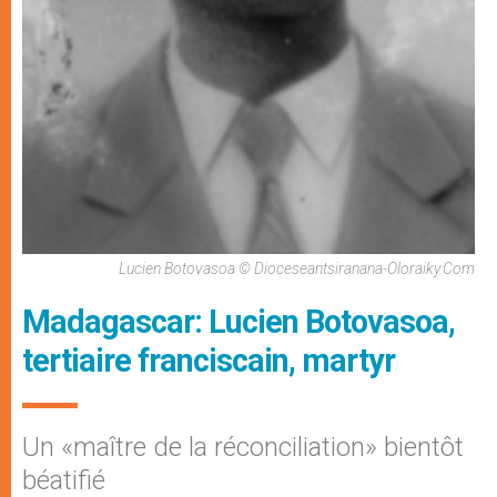
Lucien Botovasoa © Dioceseantsiranana-Oloraiky.com
Madagascar: Lucien Botovasoa,
tertiaire franciscain, martyr
Un «maître de la réconciliation» bientôt
béatifié