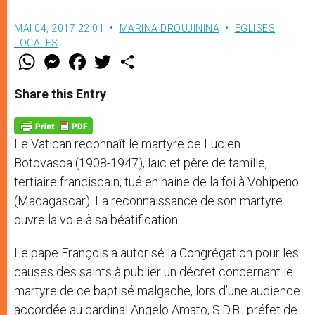
MAI 04, 2017 22:01
MARINA DROUJININA
EGLISES
LOCALES
W
M
F
T
S
h
e
a
w
h
a
s
c
i
a
t
s
e
t
r
Share this Entry
s
e
b
t
e
A
n
o
e
p
g
o
r
p
e
k
Le Vatican reconnaît le martyre de Lucien
r
Botovasoa (1908-1947), laïc et père de famille,
tertiaire franciscain, tué en haine de la foi à Vohipeno
(Madagascar). La reconnaissance de son martyre
ouvre la voie à sa béatification.
Le pape François a autorisé la Congrégation pour les
causes des saints à publier un décret concernant le
martyre de ce baptisé malgache, lors d’une audience
accordée au cardinal Angelo Amato, S.D.B., préfet de