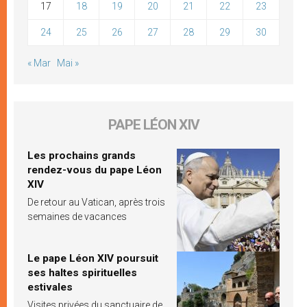
17
18
19
20
21
22
23
24
25
26
27
28
29
30
« Mar
Mai »
PAPE LÉON XIV
Les prochains grands
rendez-vous du pape Léon
XIV
De retour au Vatican, après trois
semaines de vacances
Le pape Léon XIV poursuit
ses haltes spirituelles
estivales
Visites privées du sanctuaire de