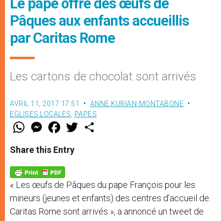
Le pape offre des œufs de
Pâques aux enfants accueillis
par Caritas Rome
Les cartons de chocolat sont arrivés
AVRIL 11, 2017 17:51
ANNE KURIAN-MONTABONE
EGLISES LOCALES
,
PAPES
W
M
F
T
S
h
e
a
w
h
a
s
c
i
a
t
s
e
t
r
Share this Entry
s
e
b
t
e
A
n
o
e
p
g
o
r
p
e
k
« Les œufs de Pâques du pape François pour les
r
mineurs (jeunes et enfants) des centres d’accueil de
Caritas Rome sont arrivés », a annoncé un tweet de