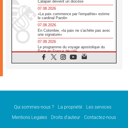
Calapan devient un diocèse
07.08.2026
«La paix commence par l'empathie» estime
le cardinal Parolin
07.08.2026
En Colombie, «la paix ne s'achète pas avec
une signature»
07.08.2026
Le programme du voyage apostolique du
Pape en France dévoilé
07.08.2026
1ère Conférence continentale sur l'éducation
catholique en Afrique
07.08.2026
Un logo symbolique pour la venue du Pape
en France
07.08.2026
Cardinal Rossi: «La venue du Pape Léon en
Argentine est un hommage à François»
Qui sommes-nous ?
La propriété
Les services
07.08.2026
Hiroshima et Nagasaki, 81 ans après,
Mentions Legales
Droits d’auteur
Contactez-nous
lancement des «dix jours de prière pour la
paix»