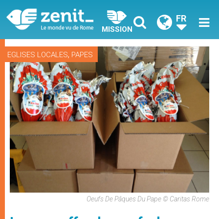
FR
MISSION
,
EGLISES LOCALES
PAPES
Oeufs De Pâques Du Pape © Caritas Rome