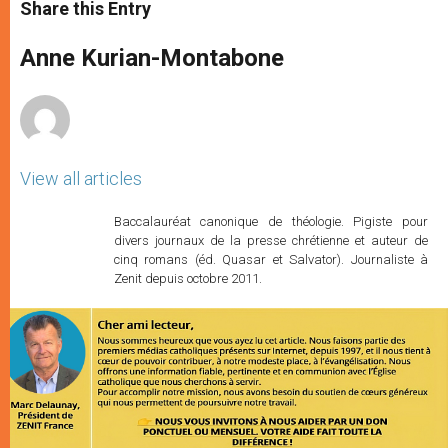
t
s
e
t
r
Share this Entry
s
e
b
t
e
A
n
o
e
p
g
o
r
Anne Kurian-Montabone
p
e
k
r
View all articles
Baccalauréat canonique de théologie. Pigiste pour
divers journaux de la presse chrétienne et auteur de
cinq romans (éd. Quasar et Salvator). Journaliste à
Zenit depuis octobre 2011.