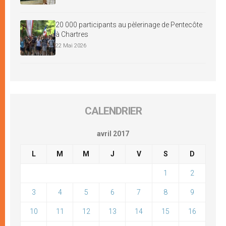
20 000 participants au pèlerinage de Pentecôte
à Chartres
22 Mai 2026
CALENDRIER
avril 2017
L
M
M
J
V
S
D
1
2
3
4
5
6
7
8
9
10
11
12
13
14
15
16