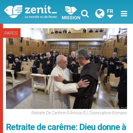
FR
MISSION
PAPES
Retraite De Carême À Ariccia © L'Osservatore Romano
Retraite de carême: Dieu donne à