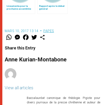
Lineamenta pour la
Rapport après le débat
prochaine assemblée
général
générale du Synode des
Evêques
MARS 10, 2017 13:14
PAPES
W
M
F
T
S
h
e
a
w
h
a
s
c
i
a
t
s
e
t
r
Share this Entry
s
e
b
t
e
A
n
o
e
p
g
o
r
Anne Kurian-Montabone
p
e
k
r
View all articles
Baccalauréat canonique de théologie. Pigiste pour
divers journaux de la presse chrétienne et auteur de