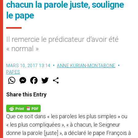
chacun la parole juste, souligne
le pape
Il remercie le prédicateur d’avoir été
« normal »
MARS 10, 2017 13:14
ANNE KURIAN-MONTABONE
PAPES
W
M
F
T
S
h
e
a
w
h
a
s
c
i
a
t
s
e
t
r
Share this Entry
s
e
b
t
e
A
n
o
e
p
g
o
r
p
e
k
Que ce soit dans « les paroles les plus simples » ou
r
« les plus compliquées », « à chacun, le Seigneur
donne la parole [juste] », a déclaré le pape François à