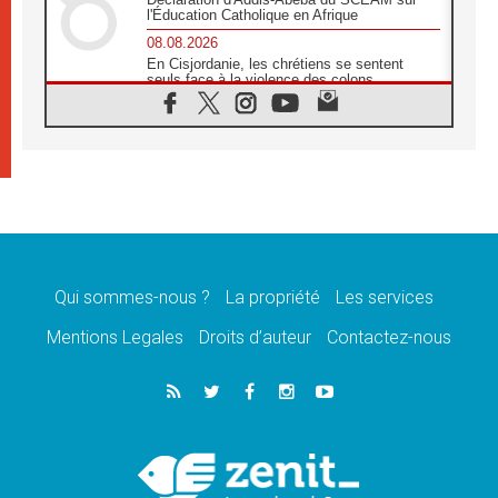
l'Éducation Catholique en Afrique
08.08.2026
En Cisjordanie, les chrétiens se sentent
seuls face à la violence des colons
08.08.2026
Léon XIV au sanctuaire de Notre Dame du
Bon Conseil à Genazzano en septembre
08.08.2026
Léon XIV: Sainte Agathe aide à contempler
la victoire de l'amour sur la mort
08.08.2026
«Relancer l'empathie», le projet Triennal d'art
des Universités catholiques
Qui sommes-nous ?
La propriété
Les services
08.08.2026
Signis 2026, donner la parole aux religieuses
Mentions Legales
Droits d’auteur
Contactez-nous
catholiques
08.08.2026
Au Bangladesh, l'Église accompagne les
Dalits sur le chemin de la dignité
07.08.2026
Philippines: le vicariat apostolique de
Calapan devient un diocèse