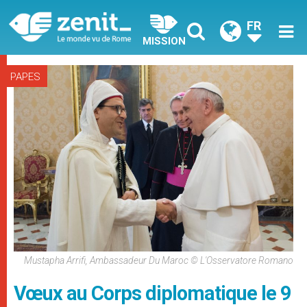
FR
MISSION
PAPES
Mustapha Arrifi, Ambassadeur Du Maroc © L'Osservatore Romano
Vœux au Corps diplomatique le 9