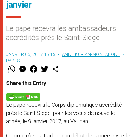
janvier
Le pape recevra les ambassadeurs
accrédités près le Saint-Siège
JANVIER 05, 2017 15:13
ANNE KURIAN-MONTABONE
PAPES
W
M
F
T
S
h
e
a
w
h
a
s
c
i
a
t
s
e
t
r
Share this Entry
s
e
b
t
e
A
n
o
e
p
g
o
r
p
e
k
Le pape recevra le Corps diplomatique accrédité
r
près le Saint-Siège, pour les vœux de nouvelle
année, le 9 janvier 2017, au Vatican.
Comme c’est la tradition au début de l’année civile, le