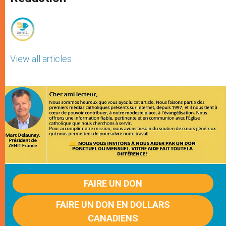
p
e
k
r
View all articles
FAIRE UN DON
FAIRE UN DON EN DOLLARS
CANADIENS