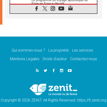
Le programme du voyage apostolique du
Pape en France dévoilé
07.08.2026
1ère Conférence continentale sur l'éducation
catholique en Afrique
07.08.2026
Un logo symbolique pour la venue du Pape
en France
07.08.2026
Cardinal Rossi: «La venue du Pape Léon en
Argentine est un hommage à François»
Qui sommes-nous ?
La propriété
Les services
07.08.2026
Hiroshima et Nagasaki, 81 ans après,
Mentions Legales
Droits d’auteur
Contactez-nous
lancement des «dix jours de prière pour la
paix»
06.08.2026
Préparatifs des JMJ 2027 à Séoul: «c'est
passionnant et l'impatience est immense!»
06.08.2026
Chrétiens et confucéens: respect et sagesse
pour relever les «défis urgents»
Copyright © 2026 ZENIT. All Rights Reserved. https://fr.zenit.org