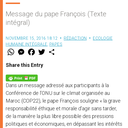
Message du pape François (Texte
intégral)
NOVEMBRE 15, 2016 18:12
RÉDACTION
ECOLOGIE
HUMAINE INTÉGRALE
,
PAPES
W
M
F
T
S
h
e
a
w
h
a
s
c
i
a
t
s
e
t
r
Share this Entry
s
e
b
t
e
A
n
o
e
p
g
o
r
p
e
k
Dans un message adressé aux participants à la
r
Conférence de l’ONU sur le climat organisée au
Maroc (COP22), le pape François souligne « la grave
responsabilité éthique et morale d’agir sans tarder,
de la manière la plus libre possible des pressions
politiques et économiques, en dépassant les intérêts