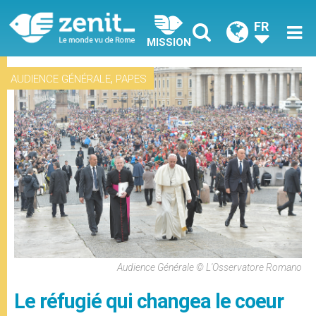
FR
MISSION
,
AUDIENCE GÉNÉRALE
PAPES
Audience Générale © L'Osservatore Romano
Le réfugié qui changea le coeur