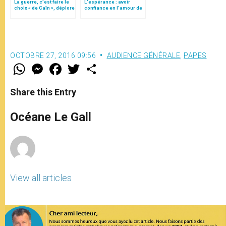
La guerre, c’est faire le
L‘espérance : avoir
choix « de Caïn », déplore
confiance en l’amour de
le pape François
Dieu
OCTOBRE 27, 2016 09:56
AUDIENCE GÉNÉRALE
,
PAPES
W
M
F
T
S
h
e
a
w
h
a
s
c
i
a
t
s
e
t
r
Share this Entry
s
e
b
t
e
A
n
o
e
p
g
o
r
Océane Le Gall
p
e
k
r
View all articles