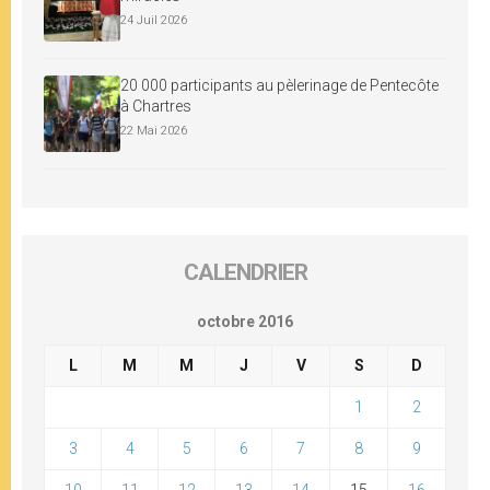
24 Juil 2026
20 000 participants au pèlerinage de Pentecôte
à Chartres
22 Mai 2026
CALENDRIER
octobre 2016
L
M
M
J
V
S
D
1
2
3
4
5
6
7
8
9