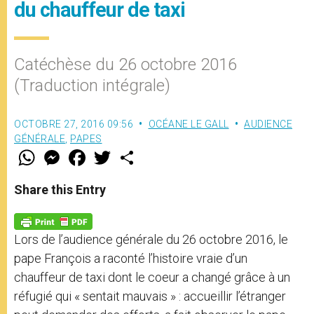
du chauffeur de taxi
Catéchèse du 26 octobre 2016
(Traduction intégrale)
OCTOBRE 27, 2016 09:56
OCÉANE LE GALL
AUDIENCE
GÉNÉRALE
,
PAPES
W
M
F
T
S
h
e
a
w
h
a
s
c
i
a
t
s
e
t
r
Share this Entry
s
e
b
t
e
A
n
o
e
p
g
o
r
p
e
k
Lors de l’audience générale du 26 octobre 2016, le
r
pape François a raconté l’histoire vraie d’un
chauffeur de taxi dont le coeur a changé grâce à un
réfugié qui « sentait mauvais » : accueillir l’étranger