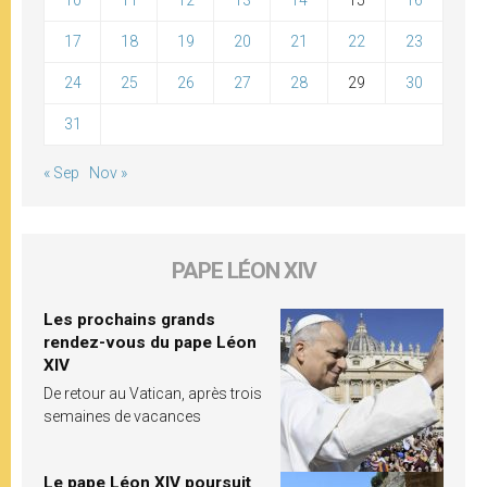
10
11
12
13
14
15
16
17
18
19
20
21
22
23
24
25
26
27
28
29
30
31
« Sep
Nov »
PAPE LÉON XIV
Les prochains grands
rendez-vous du pape Léon
XIV
De retour au Vatican, après trois
semaines de vacances
Le pape Léon XIV poursuit