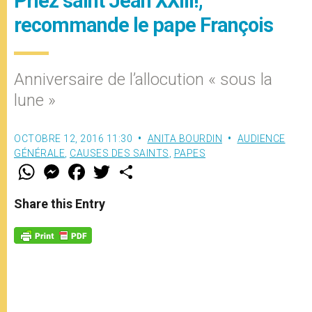
Priez saint Jean XXIII!,
recommande le pape François
Anniversaire de l’allocution « sous la
lune »
OCTOBRE 12, 2016 11:30
ANITA BOURDIN
AUDIENCE
GÉNÉRALE
,
CAUSES DES SAINTS
,
PAPES
W
M
F
T
S
h
e
a
w
h
a
s
c
i
a
t
s
e
t
r
Share this Entry
s
e
b
t
e
A
n
o
e
p
g
o
r
p
e
k
r