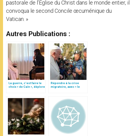
pastorale de l’Église du Christ dans le monde entier, il
convoqua le second Concile œcuménique du
Vatican. »
Autres Publications :
La guerre, c’est faire le
Répondre à la crise
choix « de Caïn », déplore
migratoire, avec « le
le pape François
style de l’humanité »!
(texte complet)