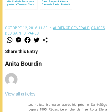
«Du Ciel à la Terre pour
Card. Poupard à Notre
porter la Terre au Ciel»,
Dame de Paris : Portrait
par Mgr Francesco Follo
du pape Jean XXIII
OCTOBRE 12, 2016 11:30
AUDIENCE GÉNÉRALE
,
CAUSES
DES SAINTS
,
PAPES
W
M
F
T
S
h
e
a
w
h
a
s
c
i
a
t
s
e
t
r
Share this Entry
s
e
b
t
e
A
n
o
e
p
g
o
r
Anita Bourdin
p
e
k
r
View all articles
Journaliste française accréditée près le Saint-Siège
depuis 1995. Rédactrice en chef de fr.zenit.org. Elle a