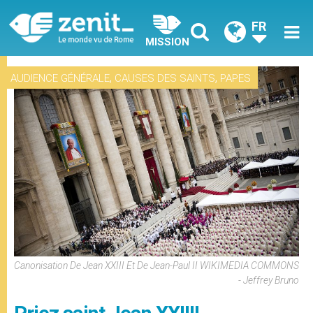
FR
MISSION
,
,
AUDIENCE GÉNÉRALE
CAUSES DES SAINTS
PAPES
Canonisation De Jean XXIII Et De Jean-Paul II WIKIMEDIA COMMONS
- Jeffrey Bruno