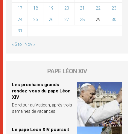
17
18
19
20
21
22
23
24
25
26
27
28
29
30
31
« Sep
Nov »
PAPE LÉON XIV
Les prochains grands
rendez-vous du pape Léon
XIV
De retour au Vatican, après trois
semaines de vacances
Le pape Léon XIV poursuit