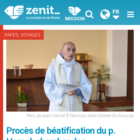
FR
MISSION
,
PAPES
VOYAGES
Père Jacques Hamel © Paroisse Saint-Etienne-Du-Rouvray
Procès de béatification du p.