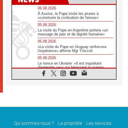
06.08.2026
À Assise, le Pape invite les jeunes à
«construire la civilisation de l'amour»
05.08.2026
La visite du Pape en Argentine portera «un
message de paix et de dignité humaine»
05.08.2026
«La visite du Pape en Uruguay renforcera
l'espérance» affirme Mgr Tróccoli
05.08.2026
Le nonce en Ukraine: «Il est inquiétant
d'entendre ceux qui bénissent la guerre»
05.08.2026
Léon XIV au Pérou, une lueur d'espoir pour
un peuple en quête de paix
05.08.2026
SCEAM: L'Église en Afrique vers
l'Assemblée ecclésiale de 2028 depuis
Addis-Abeba
05.08.2026
Le Pape exprime ses condoléances suite au
décès du cardinal Júlio Langa
Qui sommes-nous ?
La propriété
Les services