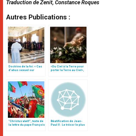
Traduction de Zenit, Constance Roques
Autres Publications :
Doctrine de la foi: « Cas
«Du Ciel à la Terre pour
d’abus sexuel sur
porter la Terre au Ciel»,
mineurs commis par des
par Mgr Francesco Follo
clercs » (texte complet)
"Christus vivit!", texte de
Béatification de Jean-
la lettre du pape François
Paul II : Le trésor le plus
aux jeunes du monde
précieux du procès (I)