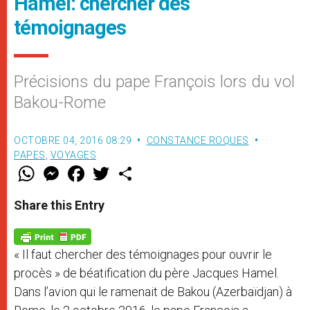
Hamel: chercher des
témoignages
Précisions du pape François lors du vol
Bakou-Rome
OCTOBRE 04, 2016 08:29
CONSTANCE ROQUES
PAPES
,
VOYAGES
W
M
F
T
S
h
e
a
w
h
a
s
c
i
a
t
s
e
t
r
Share this Entry
s
e
b
t
e
A
n
o
e
p
g
o
r
p
e
k
« Il faut chercher des témoignages pour ouvrir le
r
procès » de béatification du père Jacques Hamel.
Dans l’avion qui le ramenait de Bakou (Azerbaïdjan) à