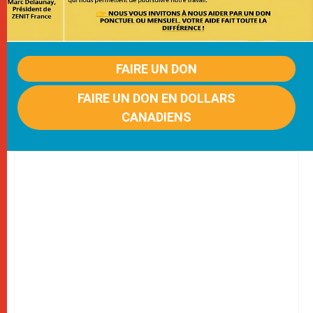
FAIRE UN DON
FAIRE UN DON EN DOLLARS
CANADIENS