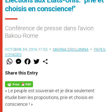
Élections aux Etats-Unis: "prie et
choisis en conscience!"
Conférence de presse dans l’avion
Bakou-Rome
OCTOBRE 04, 2016 17:05
MARINA DROUJININA
PAPES
,
VOYAGES
W
M
F
T
S
h
e
a
w
h
a
s
c
i
a
t
s
e
t
r
Share this Entry
s
e
b
t
e
A
n
o
e
p
g
o
r
p
e
k
« Le peuple est souverain et je dirai seulement :
r
étudie bien les propositions, prie et choisis en
conscience ! »