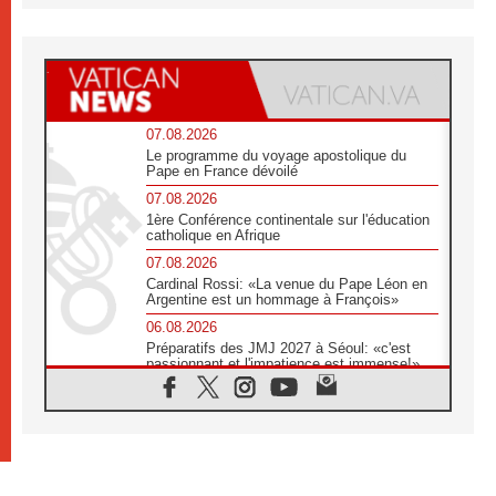
07.08.2026
Le programme du voyage apostolique du
Pape en France dévoilé
07.08.2026
1ère Conférence continentale sur l'éducation
catholique en Afrique
07.08.2026
Cardinal Rossi: «La venue du Pape Léon en
Argentine est un hommage à François»
06.08.2026
Préparatifs des JMJ 2027 à Séoul: «c'est
passionnant et l'impatience est immense!»
06.08.2026
Chrétiens et confucéens: respect et sagesse
pour relever les «défis urgents»
06.08.2026
À Sainte-Marie-Majeure, la grâce de Dieu
descend encore sur le monde