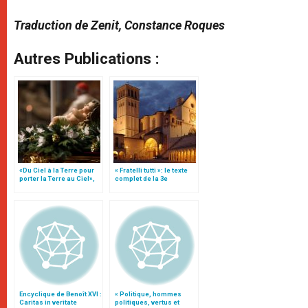
Traduction de Zenit, Constance Roques
Autres Publications :
«Du Ciel à la Terre pour
« Fratelli tutti »: le texte
porter la Terre au Ciel»,
complet de la 3e
par Mgr Francesco Follo
encyclique du pape
François
Encyclique de Benoît XVI :
« Politique, hommes
Caritas in veritate
politiques, vertus et