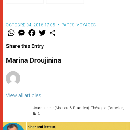
sainteté », par Mgr
Bruguès
OCTOBRE 04, 2016 17:05
PAPES
,
VOYAGES
W
M
F
T
S
h
e
a
w
h
a
s
c
i
a
t
s
e
t
r
Share this Entry
s
e
b
t
e
A
n
o
e
p
g
o
r
Marina Droujinina
p
e
k
r
View all articles
Journalisme (Moscou & Bruxelles). Théologie (Bruxelles,
IET).