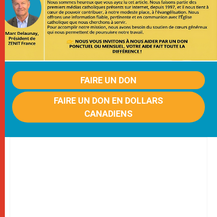
FAIRE UN DON
FAIRE UN DON EN DOLLARS
CANADIENS