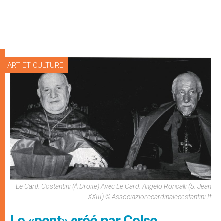
ART ET CULTURE
Le Card. Costantini (à Droite) Avec Le Card. Angelo Roncalli (S. Jean
XXIII) © Associazionecardinalecostantini.it
Le «pont» créé par Celso