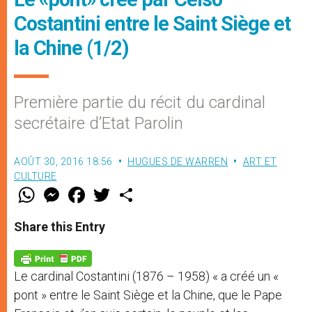
Costantini entre le Saint Siège et
la Chine (1/2)
Première partie du récit du cardinal
secrétaire d’Etat Parolin
AOÛT 30, 2016 18:56
HUGUES DE WARREN
ART ET
CULTURE
W
M
F
T
S
h
e
a
w
h
a
s
c
i
a
t
s
e
t
r
Share this Entry
s
e
b
t
e
A
n
o
e
p
g
o
r
p
e
k
Le cardinal Costantini (1876 – 1958) « a créé un «
r
pont » entre le Saint Siège et la Chine, que le Pape