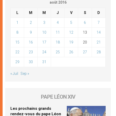
août 2016
L
M
M
J
V
S
D
1
2
3
4
5
6
7
8
9
10
11
12
13
14
15
16
17
18
19
20
21
22
23
24
25
26
27
28
29
30
31
« Juil
Sep »
PAPE LÉON XIV
Les prochains grands
rendez-vous du pape Léon