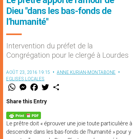
Le prêtre apporte l’amour de
Dieu "dans les bas-fonds de
l’humanité"
Intervention du préfet de la
Congrégation pour le clergé à Lourdes
AOÛT 23, 2016 19:15
ANNE KURIAN-MONTABONE
EGLISES LOCALES
W
M
F
T
S
h
e
a
w
h
a
s
c
i
a
t
s
e
t
r
Share this Entry
s
e
b
t
e
A
n
o
e
p
g
o
r
p
e
k
Le prêtre doit « éprouver une joie toute particulière à
r
descendre dans les bas-fonds de l’humanité » pour y