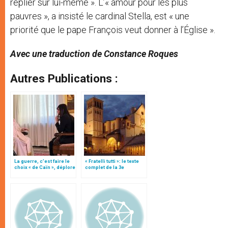
replier sur lui-même ». L’« amour pour les plus
pauvres », a insisté le cardinal Stella, est « une
priorité que le pape François veut donner à l’Église ».
Avec une traduction de Constance Roques
Autres Publications :
La guerre, c’est faire le
« Fratelli tutti »: le texte
choix « de Caïn », déplore
complet de la 3e
le pape François
encyclique du pape
François