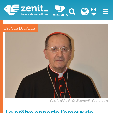
FR
MISSION
EGLISES LOCALES
Cardinal Stella © Wikimedia Commons