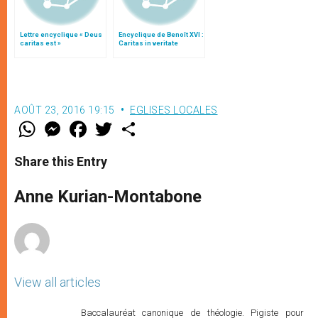
Lettre encyclique « Deus
Encyclique de Benoît XVI :
caritas est »
Caritas in veritate
AOÛT 23, 2016 19:15
EGLISES LOCALES
W
M
F
T
S
h
e
a
w
h
a
s
c
i
a
t
s
e
t
r
Share this Entry
s
e
b
t
e
A
n
o
e
p
g
o
r
Anne Kurian-Montabone
p
e
k
r
View all articles
Baccalauréat canonique de théologie. Pigiste pour