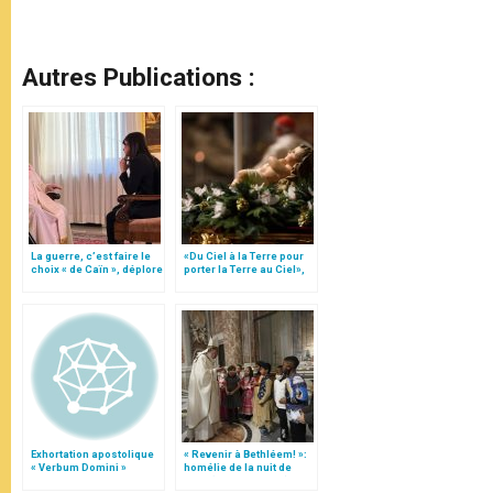
Autres Publications :
La guerre, c’est faire le
«Du Ciel à la Terre pour
choix « de Caïn », déplore
porter la Terre au Ciel»,
le pape François
par Mgr Francesco Follo
Exhortation apostolique
« Revenir à Bethléem! »:
« Verbum Domini »
homélie de la nuit de
Noël (texte complet)