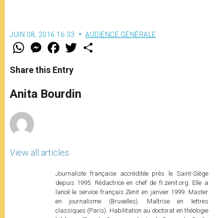
JUIN 08, 2016 16:33
AUDIENCE GÉNÉRALE
W
M
F
T
S
h
e
a
w
h
a
s
c
i
a
t
s
e
t
r
Share this Entry
s
e
b
t
e
A
n
o
e
p
g
o
r
Anita Bourdin
p
e
k
r
View all articles
Journaliste française accréditée près le Saint-Siège
depuis 1995. Rédactrice en chef de fr.zenit.org. Elle a
lancé le service français Zenit en janvier 1999. Master
en journalisme (Bruxelles). Maîtrise en lettres
classiques (Paris). Habilitation au doctorat en théologie