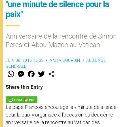
"une minute de silence pour la
paix"
Anniversaire de la rencontre de Simon
Peres et Abou Mazen au Vatican
JUIN 08, 2016 16:33
ANITA BOURDIN
AUDIENCE
GÉNÉRALE
W
M
F
T
S
h
e
a
w
h
a
s
c
i
a
t
s
e
t
r
Share this Entry
s
e
b
t
e
A
n
o
e
p
g
o
r
p
e
k
Le pape François encourage la « minute de silence
r
pour la paix » organisée à l’occasion du deuxième
anniversaire de la rencontre au Vatican des