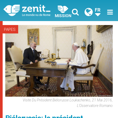
FR
MISSION
PAPES
Visite Du Président Biélorusse Loukachenko, 21 Mai 2016,
L'Osservatore Romano