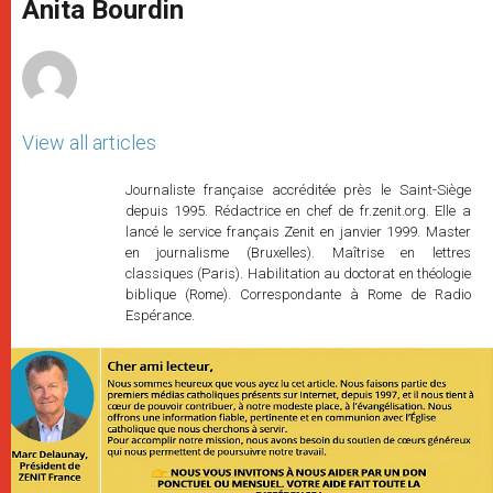
p
g
o
r
Anita Bourdin
p
e
k
r
View all articles
Journaliste française accréditée près le Saint-Siège
depuis 1995. Rédactrice en chef de fr.zenit.org. Elle a
lancé le service français Zenit en janvier 1999. Master
en journalisme (Bruxelles). Maîtrise en lettres
classiques (Paris). Habilitation au doctorat en théologie
biblique (Rome). Correspondante à Rome de Radio
Espérance.