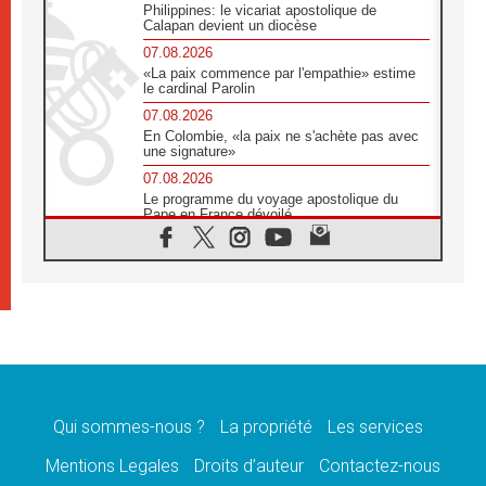
Philippines: le vicariat apostolique de
Calapan devient un diocèse
07.08.2026
«La paix commence par l'empathie» estime
le cardinal Parolin
07.08.2026
En Colombie, «la paix ne s'achète pas avec
une signature»
07.08.2026
Le programme du voyage apostolique du
Pape en France dévoilé
07.08.2026
1ère Conférence continentale sur l'éducation
catholique en Afrique
07.08.2026
Un logo symbolique pour la venue du Pape
en France
07.08.2026
Cardinal Rossi: «La venue du Pape Léon en
Argentine est un hommage à François»
Qui sommes-nous ?
La propriété
Les services
07.08.2026
Hiroshima et Nagasaki, 81 ans après,
Mentions Legales
Droits d’auteur
Contactez-nous
lancement des «dix jours de prière pour la
paix»