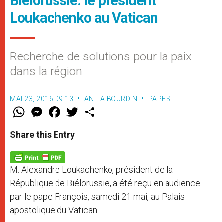
Biélorussie: le président
Loukachenko au Vatican
Recherche de solutions pour la paix
dans la région
MAI 23, 2016 09:13
ANITA BOURDIN
PAPES
W
M
F
T
S
h
e
a
w
h
a
s
c
i
a
t
s
e
t
r
Share this Entry
s
e
b
t
e
A
n
o
e
p
g
o
r
p
e
k
M. Alexandre Loukachenko, président de la
r
République de Biélorussie, a été reçu en audience
par le pape François, samedi 21 mai, au Palais
apostolique du Vatican.