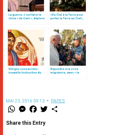
La guerre, c’est faire le
«Du Ciel à la Terre pour
choix « de Caïn », déplore
porter la Terre au Ciel»,
le pape François
par Mgr Francesco Follo
Vierges consacrées :
Répondre à la crise
nouvelle Instruction du
migratoire, avec « le
Vatican
style de l’humanité »!
(texte complet)
MAI 23, 2016 09:13
PAPES
W
M
F
T
S
h
e
a
w
h
a
s
c
i
a
t
s
e
t
r
Share this Entry
s
e
b
t
e
A
n
o
e