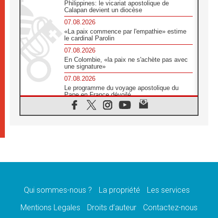
Philippines: le vicariat apostolique de
Calapan devient un diocèse
07.08.2026
«La paix commence par l'empathie» estime
le cardinal Parolin
07.08.2026
En Colombie, «la paix ne s'achète pas avec
une signature»
07.08.2026
Le programme du voyage apostolique du
Pape en France dévoilé
07.08.2026
1ère Conférence continentale sur l'éducation
catholique en Afrique
07.08.2026
Un logo symbolique pour la venue du Pape
en France
07.08.2026
Cardinal Rossi: «La venue du Pape Léon en
Argentine est un hommage à François»
Qui sommes-nous ?
La propriété
Les services
07.08.2026
Hiroshima et Nagasaki, 81 ans après,
Mentions Legales
Droits d’auteur
Contactez-nous
lancement des «dix jours de prière pour la
paix»