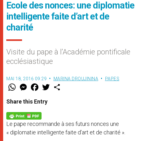
Ecole des nonces: une diplomatie
intelligente faite d’art et de
charité
Visite du pape à l’Académie pontificale
ecclésiastique
MAI 18, 2016 09:29
MARINA DROUJININA
PAPES
W
M
F
T
S
h
e
a
w
h
a
s
c
i
a
t
s
e
t
r
Share this Entry
s
e
b
t
e
A
n
o
e
p
g
o
r
p
e
k
Le pape recommande à ses futurs nonces une
r
« diplomatie intelligente faite d’art et de charité ».