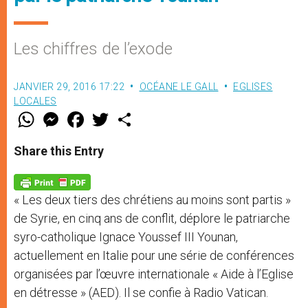
Les chiffres de l’exode
JANVIER 29, 2016 17:22
OCÉANE LE GALL
EGLISES
LOCALES
W
M
F
T
S
h
e
a
w
h
a
s
c
i
a
t
s
e
t
r
Share this Entry
s
e
b
t
e
A
n
o
e
p
g
o
r
p
e
k
« Les deux tiers des chrétiens au moins sont partis »
r
de Syrie, en cinq ans de conflit, déplore le patriarche
syro-catholique Ignace Youssef III Younan,
actuellement en Italie pour une série de conférences
organisées par l’œuvre internationale « Aide à l’Eglise
en détresse » (AED). Il se confie à Radio Vatican.