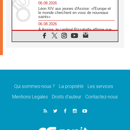
06.08.2026
Léon XIV aux jeunes d'Assise: «l'Europe et
le monde cherchent en vous de nouveaux
saints»
06.08.2026
À Assise, le cardinal Pizzaballa affirme que
«les chrétiens veulent la paix»
06.08.2026
Au Mexique, le cardinal Parolin invite à être
aux côtés des marginalisées
06.08.2026
À Assise, le Pape invite les jeunes à
«construire la civilisation de l'amour»
05.08.2026
La visite du Pape en Argentine portera «un
message de paix et de dignité humaine»
Qui sommes-nous ?
La propriété
Les services
05.08.2026
Mentions Legales
Droits d’auteur
Contactez-nous
«La visite du Pape en Uruguay renforcera
l'espérance» affirme Mgr Tróccoli
05.08.2026
Le nonce en Ukraine: «Il est inquiétant
d'entendre ceux qui bénissent la guerre»
05.08.2026