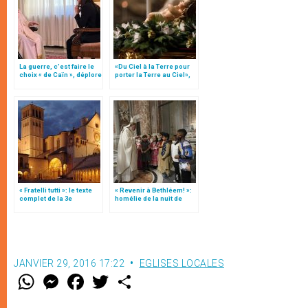
La guerre, c’est faire le
«Du Ciel à la Terre pour
choix « de Caïn », déplore
porter la Terre au Ciel»,
le pape François
par Mgr Francesco Follo
« Fratelli tutti »: le texte
« Revenir à Bethléem! »:
complet de la 3e
homélie de la nuit de
encyclique du pape
Noël (texte complet)
François
JANVIER 29, 2016 17:22
EGLISES LOCALES
W
M
F
T
S
h
e
a
w
h
a
s
c
i
a