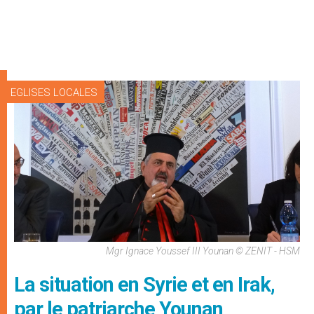
EGLISES LOCALES
Mgr Ignace Youssef III Younan © ZENIT - HSM
La situation en Syrie et en Irak,
par le patriarche Younan