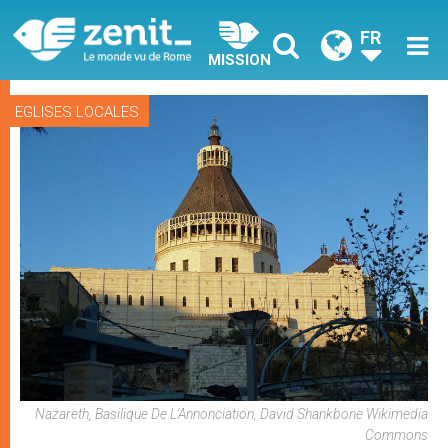
FR
MISSION
EGLISES LOCALES
Nazareth, Basilique De L'Annonciation, David Shankbone Wikimedia
Commons