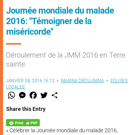
Journée mondiale du malade
2016: "Témoigner de la
miséricorde"
Déroulement de la JMM 2016 en Terre
sainte
JANVIER 28, 2016 16:12
MARINA DROUJININA
EGLISES
LOCALES
W
M
F
T
S
h
e
a
w
h
a
s
c
i
a
t
s
e
t
r
Share this Entry
s
e
b
t
e
A
n
o
e
p
g
o
r
p
e
k
« Célébrer la Journée mondiale du malade 2016,
r