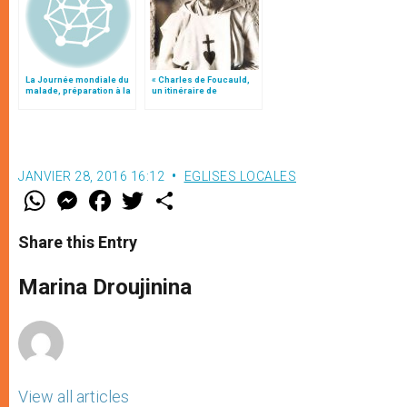
La Journée mondiale du
« Charles de Foucauld,
malade, préparation à la
un itinéraire de
béatification de Jean-
conversions », par Mgr
Paul II
Jean-Marc Aveline 3/4
JANVIER 28, 2016 16:12
EGLISES LOCALES
W
M
F
T
S
h
e
a
w
h
a
s
c
i
a
t
s
e
t
r
Share this Entry
s
e
b
t
e
A
n
o
e
p
g
o
r
Marina Droujinina
p
e
k
r
View all articles