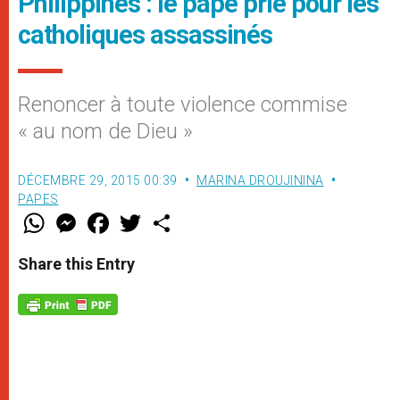
Philippines : le pape prie pour les
catholiques assassinés
Renoncer à toute violence commise
« au nom de Dieu »
DÉCEMBRE 29, 2015 00:39
MARINA DROUJININA
PAPES
W
M
F
T
S
h
e
a
w
h
a
s
c
i
a
t
s
e
t
r
Share this Entry
s
e
b
t
e
A
n
o
e
p
g
o
r
p
e
k
r