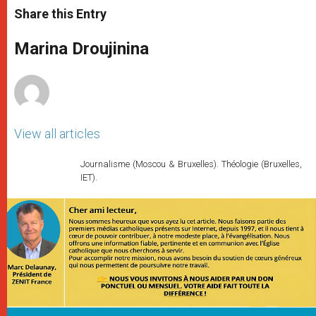
t
s
e
t
r
Share this Entry
s
e
b
t
e
A
n
o
e
p
g
o
r
Marina Droujinina
p
e
k
r
View all articles
Journalisme (Moscou & Bruxelles). Théologie (Bruxelles,
IET).