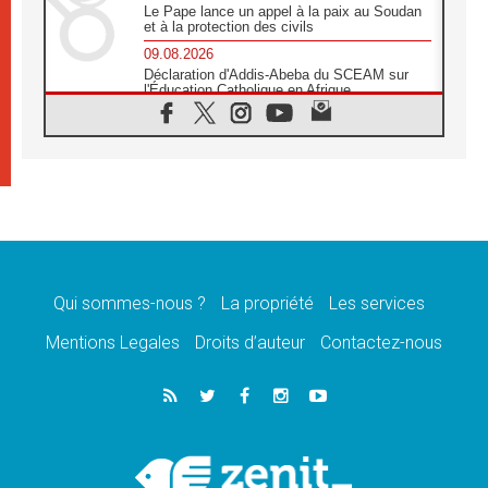
Le Pape lance un appel à la paix au Soudan
et à la protection des civils
09.08.2026
Déclaration d'Addis-Abeba du SCEAM sur
l'Éducation Catholique en Afrique
08.08.2026
En Cisjordanie, les chrétiens se sentent
seuls face à la violence des colons
08.08.2026
Léon XIV au sanctuaire de Notre Dame du
Bon Conseil à Genazzano en septembre
08.08.2026
Léon XIV: Sainte Agathe aide à contempler
la victoire de l'amour sur la mort
Qui sommes-nous ?
La propriété
Les services
08.08.2026
«Relancer l'empathie», le projet Triennal d'art
Mentions Legales
Droits d’auteur
Contactez-nous
des Universités catholiques
08.08.2026
Signis 2026, donner la parole aux religieuses
catholiques
08.08.2026
Au Bangladesh, l'Église accompagne les
Dalits sur le chemin de la dignité