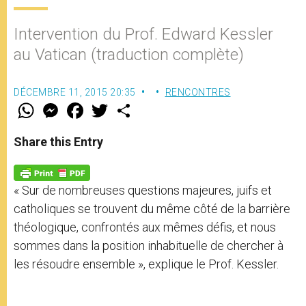
Intervention du Prof. Edward Kessler
au Vatican (traduction complète)
DÉCEMBRE 11, 2015 20:35
RENCONTRES
W
M
F
T
S
h
e
a
w
h
a
s
c
i
a
t
s
e
t
r
Share this Entry
s
e
b
t
e
A
n
o
e
p
g
o
r
p
e
k
« Sur de nombreuses questions majeures, juifs et
r
catholiques se trouvent du même côté de la barrière
théologique, confrontés aux mêmes défis, et nous
sommes dans la position inhabituelle de chercher à
les résoudre ensemble », explique le Prof. Kessler.