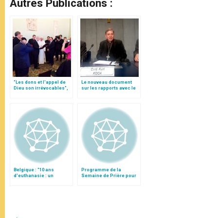
Autres Publications :
"Les dons et l'appel de
Le nouveau document
Dieu son irrévocables",
sur les rapports avec le
document
judaïsme, par le card.
Koch
Belgique : "10 ans
Programme de la
d'euthanasie : un
Semaine de Prière pour
heureux anniversaire ?"
l'Unité des Chrétiens
2003