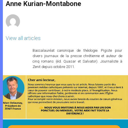
p
g
o
r
Anne Kurian-Montabone
p
e
k
r
View all articles
Baccalauréat canonique de théologie. Pigiste pour
divers journaux de la presse chrétienne et auteur de
cinq romans (éd. Quasar et Salvator). Journaliste à
Zenit depuis octobre 2011.