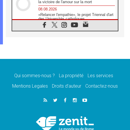
la victoire de l'amour sur la mort
08.08.2026
«Relancer l'empathie», le projet Triennal d'art
des Universités catholiques
08.08.2026
Signis 2026, donner la parole aux religieuses
catholiques
08.08.2026
Au Bangladesh, l'Église accompagne les
Dalits sur le chemin de la dignité
07.08.2026
Philippines: le vicariat apostolique de
Calapan devient un diocèse
Qui sommes-nous ?
La propriété
Les services
07.08.2026
Congo-Brazzaville: le 15 août, entre solennité
Mentions Legales
Droits d’auteur
Contactez-nous
de l'Assomption et mémoire nationale
07.08.2026
«La paix commence par l'empathie» estime
le cardinal Parolin
07.08.2026
En Colombie, «la paix ne s'achète pas avec
une signature»