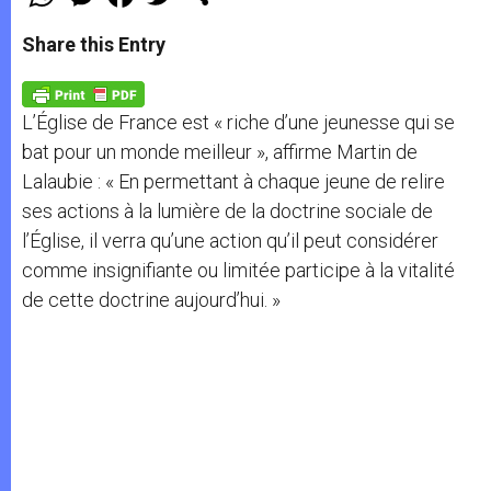
h
e
a
w
h
a
s
c
i
a
t
s
e
t
r
Share this Entry
s
e
b
t
e
A
n
o
e
p
g
o
r
p
e
k
L’Église de France est « riche d’une jeunesse qui se
r
bat pour un monde meilleur », affirme Martin de
Lalaubie : « En permettant à chaque jeune de relire
ses actions à la lumière de la doctrine sociale de
l’Église, il verra qu’une action qu’il peut considérer
comme insignifiante ou limitée participe à la vitalité
de cette doctrine aujourd’hui. »