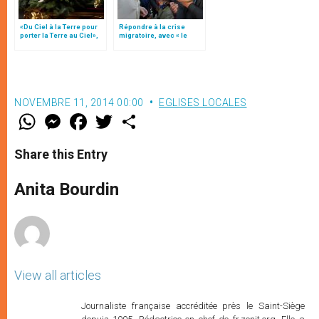
«Du Ciel à la Terre pour
Répondre à la crise
porter la Terre au Ciel»,
migratoire, avec « le
par Mgr Francesco Follo
style de l’humanité »!
(texte complet)
NOVEMBRE 11, 2014 00:00
EGLISES LOCALES
W
M
F
T
S
h
e
a
w
h
a
s
c
i
a
t
s
e
t
r
Share this Entry
s
e
b
t
e
A
n
o
e
p
g
o
r
Anita Bourdin
p
e
k
r
View all articles
Journaliste française accréditée près le Saint-Siège