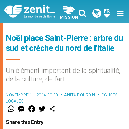
FR
MISSION
Noël place Saint-Pierre : arbre du
sud et crèche du nord de l'Italie
Un élément important de la spiritualité,
de la culture, de l’art
NOVEMBRE 11, 2014 00:00
ANITA BOURDIN
EGLISES
LOCALES
W
M
F
T
S
h
e
a
w
h
a
s
c
i
a
t
s
e
t
r
Share this Entry
s
e
b
t
e