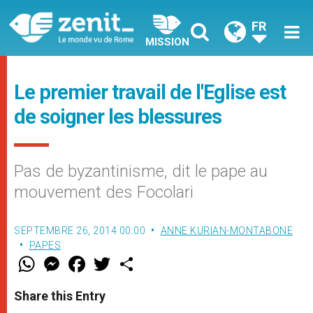
FR
MISSION
Le premier travail de l'Eglise est
de soigner les blessures
Pas de byzantinisme, dit le pape au
mouvement des Focolari
SEPTEMBRE 26, 2014 00:00
ANNE KURIAN-MONTABONE
PAPES
W
M
F
T
S
h
e
a
w
h
a
s
c
i
a
t
s
e
t
r
Share this Entry
s
e
b
t
e