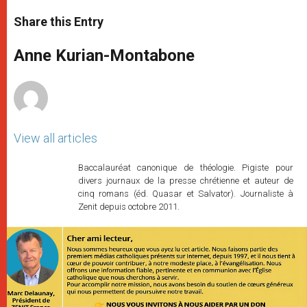
a
s
c
i
a
t
s
e
t
r
Share this Entry
s
e
b
t
e
A
n
o
e
p
g
o
r
Anne Kurian-Montabone
p
e
k
r
View all articles
Baccalauréat canonique de théologie. Pigiste pour
divers journaux de la presse chrétienne et auteur de
cinq romans (éd. Quasar et Salvator). Journaliste à
Zenit depuis octobre 2011.