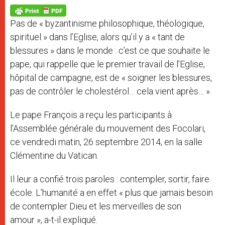
A
n
o
e
p
g
o
r
p
e
k
Pas de « byzantinisme philosophique, théologique,
r
spirituel » dans l’Eglise, alors qu’il y a « tant de
blessures » dans le monde : c’est ce que souhaite le
pape, qui rappelle que le premier travail de l’Eglise,
hôpital de campagne, est de « soigner les blessures,
pas de contrôler le cholestérol… cela vient après… ».
Le pape François a reçu les participants à
l’Assemblée générale du mouvement des Focolari,
ce vendredi matin, 26 septembre 2014, en la salle
Clémentine du Vatican.
Il leur a confié trois paroles : contempler, sortir, faire
école. L’humanité a en effet « plus que jamais besoin
de contempler Dieu et les merveilles de son
amour », a-t-il expliqué.