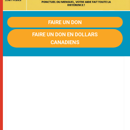
FAIRE UN DON
FAIRE UN DON EN DOLLARS
CANADIENS