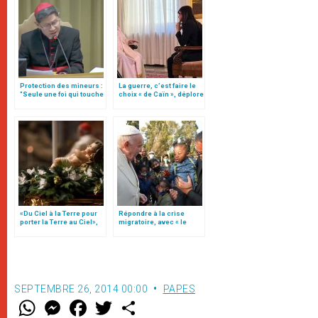
Protection des mineurs :
La guerre, c’est faire le
"Seule une foi qui touche
choix « de Caïn », déplore
les plaies du monde est
le pape François
crédible", par le card.
Tagle (texte complet)
«Du Ciel à la Terre pour
Répondre à la crise
porter la Terre au Ciel»,
migratoire, avec « le
par Mgr Francesco Follo
style de l’humanité »!
(texte complet)
SEPTEMBRE 26, 2014 00:00
PAPES
W
M
F
T
S
h
e
a
w
h