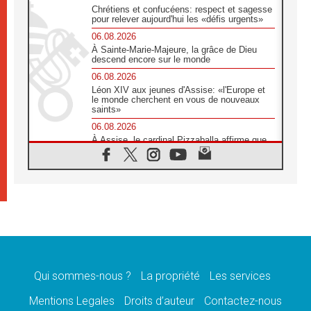
Chrétiens et confucéens: respect et sagesse
pour relever aujourd'hui les «défis urgents»
06.08.2026
À Sainte-Marie-Majeure, la grâce de Dieu
descend encore sur le monde
06.08.2026
Léon XIV aux jeunes d'Assise: «l'Europe et
le monde cherchent en vous de nouveaux
saints»
06.08.2026
À Assise, le cardinal Pizzaballa affirme que
«les chrétiens veulent la paix»
06.08.2026
Au Mexique, le cardinal Parolin invite à être
aux côtés des marginalisées
06.08.2026
À Assise, le Pape invite les jeunes à
«construire la civilisation de l'amour»
05.08.2026
La visite du Pape en Argentine portera «un
message de paix et de dignité humaine»
Qui sommes-nous ?
La propriété
Les services
05.08.2026
Mentions Legales
Droits d’auteur
Contactez-nous
«La visite du Pape en Uruguay renforcera
l'espérance» affirme Mgr Tróccoli