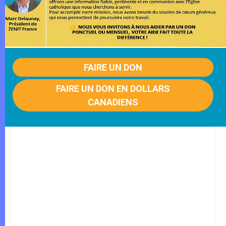
FAIRE UN DON
FAIRE UN DON EN DOLLARS
CANADIENS