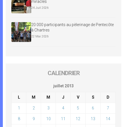
miracles
24 Juil 2026
20 000 participants au pèlerinage de Pentecôte
à Chartres
22 Mai 2026
CALENDRIER
juillet 2013
L
M
M
J
V
S
D
1
2
3
4
5
6
7
8
9
10
11
12
13
14