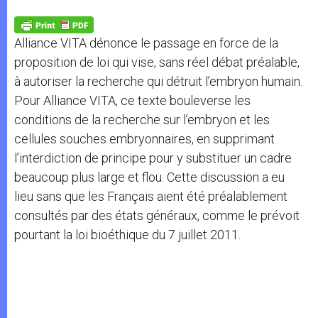
A
n
o
e
p
g
o
r
p
e
k
Alliance VITA dénonce le passage en force de la
r
proposition de loi qui vise, sans réel débat préalable,
à autoriser la recherche qui détruit l’embryon humain.
Pour Alliance VITA, ce texte bouleverse les
conditions de la recherche sur l’embryon et les
cellules souches embryonnaires, en supprimant
l’interdiction de principe pour y substituer un cadre
beaucoup plus large et flou. Cette discussion a eu
lieu sans que les Français aient été préalablement
consultés par des états généraux, comme le prévoit
pourtant la loi bioéthique du 7 juillet 2011.