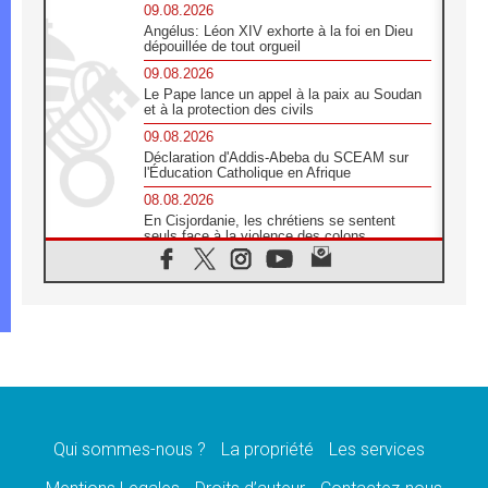
09.08.2026
Angélus: Léon XIV exhorte à la foi en Dieu
dépouillée de tout orgueil
09.08.2026
Le Pape lance un appel à la paix au Soudan
et à la protection des civils
09.08.2026
Déclaration d'Addis-Abeba du SCEAM sur
l'Éducation Catholique en Afrique
08.08.2026
En Cisjordanie, les chrétiens se sentent
seuls face à la violence des colons
08.08.2026
Léon XIV au sanctuaire de Notre Dame du
Bon Conseil à Genazzano en septembre
08.08.2026
Léon XIV: Sainte Agathe aide à contempler
la victoire de l'amour sur la mort
08.08.2026
«Relancer l'empathie», le projet Triennal d'art
des Universités catholiques
Qui sommes-nous ?
La propriété
Les services
08.08.2026
Signis 2026, donner la parole aux religieuses