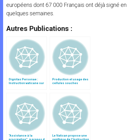
européens dont 67 000 Français ont déjà signé en
quelques semaines.
Autres Publications :
Dignitas Personae :
Production et usage des
Instruction vaticane sur
cellules souches
certaines questions de
embryonnaires
bioéthique
humaines
"Assistance à la
Le Vatican propose une
procréation": à propos d
synthèse de l’Instruction