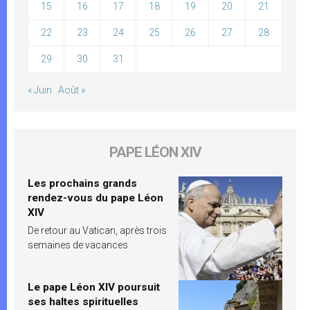
15
16
17
18
19
20
21
22
23
24
25
26
27
28
29
30
31
« Juin
Août »
PAPE LÉON XIV
Les prochains grands
rendez-vous du pape Léon
XIV
De retour au Vatican, après trois
semaines de vacances
Le pape Léon XIV poursuit
ses haltes spirituelles