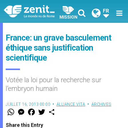
FR
MISSION
France: un grave basculement
éthique sans justification
scientifique
Votée la loi pour la recherche sur
l’embryon humain
JUILLET 16, 2013 00:00
ALLIANCE VITA
ARCHIVES
W
M
F
T
S
h
e
a
w
h
a
s
c
i
a
t
s
e
t
r
Share this Entry
s
e
b
t
e