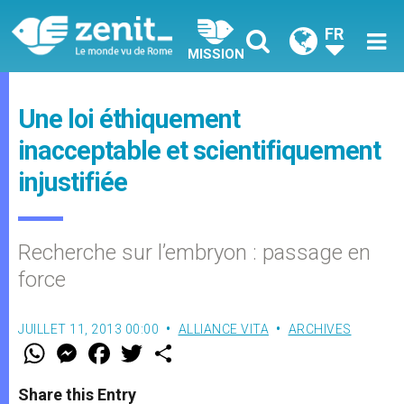
FR
MISSION
Une loi éthiquement
inacceptable et scientifiquement
injustifiée
Recherche sur l’embryon : passage en
force
JUILLET 11, 2013 00:00
ALLIANCE VITA
ARCHIVES
W
M
F
T
S
h
e
a
w
h
a
s
c
i
a
t
s
e
t
r
Share this Entry
s
e
b
t
e