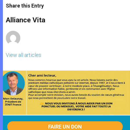
t
s
e
t
r
Share this Entry
s
e
b
t
e
A
n
o
e
p
g
o
r
Alliance Vita
p
e
k
r
View all articles
FAIRE UN DON