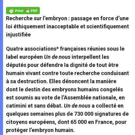
A
n
o
e
p
g
o
r
p
e
k
Recherche sur l’embryon : passage en force d’une
r
loi éthiquement inacceptable et scientifiquement
injustifiée
Quatre associations* françaises réunies sous le
label européen
Un de nous
interpellent les
députés pour défendre la dignité de tout être
humain vivant contre toute recherche conduisant
à sa destruction. Elles dénoncent la manière
dont le destin des embryons humains congelés
est soumis au vote de l’Assemblée nationale, en
catimini et sans débat.
Un de nous
a collecté en
quelques semaines plus de 730 000 signatures de
citoyens européens, dont 65 000 en France, pour
protéger l’embryon humain.