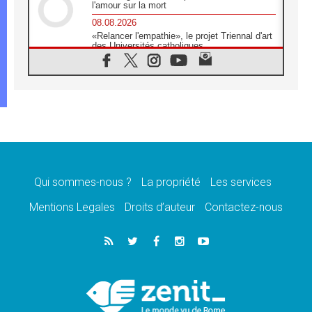
l'amour sur la mort
08.08.2026
«Relancer l'empathie», le projet Triennal d'art
des Universités catholiques
08.08.2026
Signis 2026, donner la parole aux religieuses
catholiques
08.08.2026
Au Bangladesh, l'Église accompagne les
Dalits sur le chemin de la dignité
07.08.2026
Philippines: le vicariat apostolique de
Calapan devient un diocèse
Qui sommes-nous ?
La propriété
Les services
07.08.2026
Congo-Brazzaville: le 15 août, entre solennité
Mentions Legales
Droits d’auteur
Contactez-nous
de l'Assomption et mémoire nationale
07.08.2026
«La paix commence par l'empathie» estime
le cardinal Parolin
07.08.2026
En Colombie, «la paix ne s'achète pas avec
une signature»