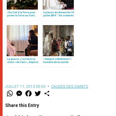
«Du Ciel à la Terre pour
Lectures du dimanche 14
porter la Terre au Ciel»,
juillet 2019 : "Se convertir
par Mgr Francesco Follo
à l’amour en nous faisant
le prochain des autres"
La guerre, c’est faire le
« Revenir à Bethléem! »:
choix « de Caïn », déplore
homélie de la nuit de
le pape François
Noël (texte complet)
JUILLET 11, 2013 00:00
CAUSES DES SAINTS
W
M
F
T
S
h
e
a
w
h
a
s
c
i
a
t
s
e
t
r
Share this Entry
s
e
b
t
e
A
n
o
e