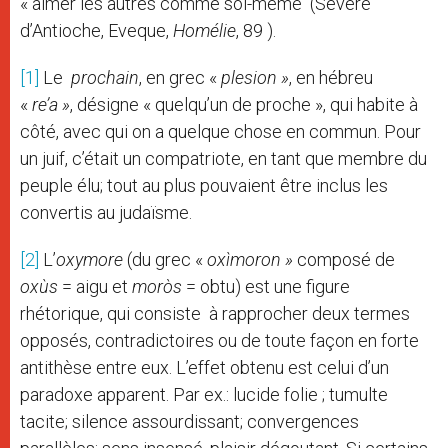
« aimer les autres comme soi-même (Sévère
d’Antioche, Eveque,
Homélie
, 89 ).
[1]
Le
prochain
, en grec «
plesion »
, en hébreu
«
re’a »
, désigne « quelqu’un de proche », qui habite à
côté, avec qui on a quelque chose en commun. Pour
un juif, c’était un compatriote, en tant que membre du
peuple élu; tout au plus pouvaient être inclus les
convertis au judaïsme.
[2]
L’
oxymore
(du grec «
oxìmoron »
composé de
oxùs
= aigu et
moròs
= obtu) est une figure
rhétorique, qui consiste à rapprocher deux termes
opposés, contradictoires ou de toute façon en forte
antithèse entre eux. L’effet obtenu est celui d’un
paradoxe apparent. Par ex.: lucide folie ; tumulte
tacite; silence assourdissant; convergences