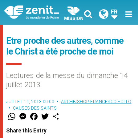
FR
MISSION
Etre proche des autres, comme
le Christ a été proche de moi
Lectures de la messe du dimanche 14
juillet 2013
JUILLET 11, 2013 00:00
ARCHBISHOP FRANCESCO FOLLO
CAUSES DES SAINTS
W
M
F
T
S
h
e
a
w
h
a
s
c
i
a
t
s
e
t
r
Share this Entry
s
e
b
t
e