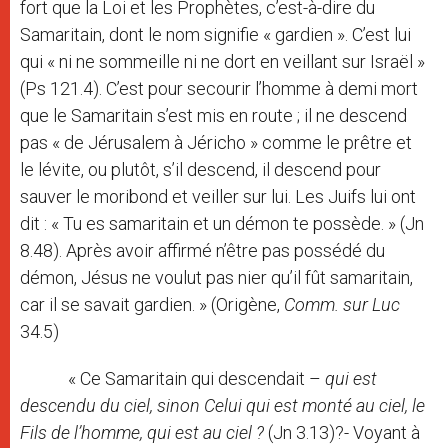
fort que la Loi et les Prophètes, c’est-à-dire du
Samaritain, dont le nom signifie « gardien ». C’est lui
qui « ni ne sommeille ni ne dort en veillant sur Israël »
(Ps 121.4). C’est pour secourir l’homme à demi mort
que le Samaritain s’est mis en route ; il ne descend
pas « de Jérusalem à Jéricho » comme le prêtre et
le lévite, ou plutôt, s’il descend, il descend pour
sauver le moribond et veiller sur lui. Les Juifs lui ont
dit : « Tu es samaritain et un démon te possède. » (Jn
8.48). Après avoir affirmé n’être pas possédé du
démon, Jésus ne voulut pas nier qu’il fût samaritain,
car il se savait gardien. » (Origène,
Comm. sur Luc
34.5)
« Ce Samaritain qui descendait –
qui est
descendu du ciel, sinon Celui qui est monté au ciel, le
Fils de l’homme, qui est au ciel ?
(Jn 3.13)?- Voyant à