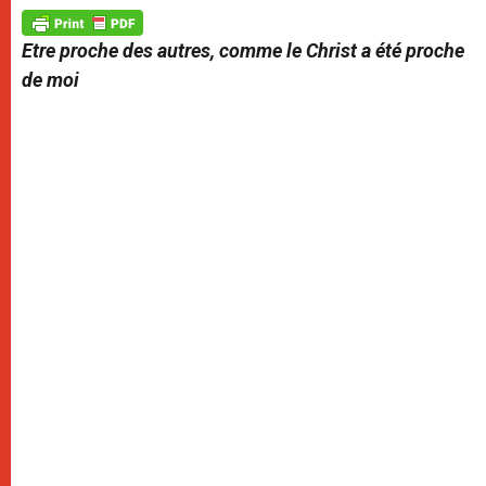
A
n
o
e
p
g
o
r
p
e
k
Etre proche des autres, comme le Christ a été proche
r
de moi