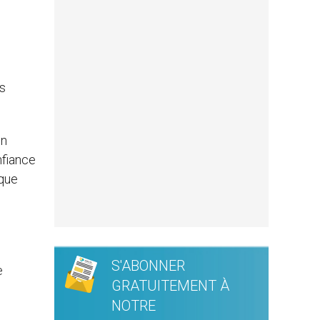
es
en
nfiance
aque
S'ABONNER
e
GRATUITEMENT À
NOTRE