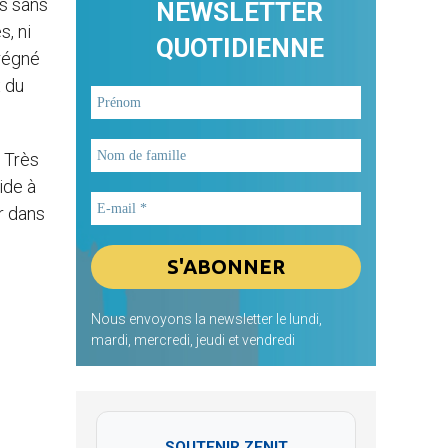
ns sans
NEWSLETTER
s, ni
QUOTIDIENNE
prégné
x du
e Très
ide à
ir dans
Nous envoyons la newsletter le lundi,
mardi, mercredi, jeudi et vendredi
SOUTENIR ZENIT