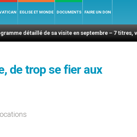
 VATICAN
EGLISE ET MONDE
DOCUMENTS
FAIRE UN DON
lé de sa visite en septembre – 7 titres, vendredi 7 aoû
e, de trop se fier aux
vocations