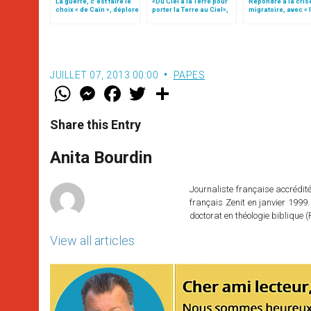
La guerre, c’est faire le
«Du Ciel à la Terre pour
Répondre à la cris
choix « de Caïn », déplore
porter la Terre au Ciel»,
migratoire, avec « 
le pape François
par Mgr Francesco Follo
style de l’humanité
(texte complet)
JUILLET 07, 2013 00:00
PAPES
W
M
F
T
S
h
e
a
w
h
a
s
c
i
a
t
s
e
t
r
Share this Entry
s
e
b
t
e
A
n
o
e
p
g
o
r
Anita Bourdin
p
e
k
r
Journaliste française accréditée
français Zenit en janvier 1999.
doctorat en théologie bibliqu
View all articles