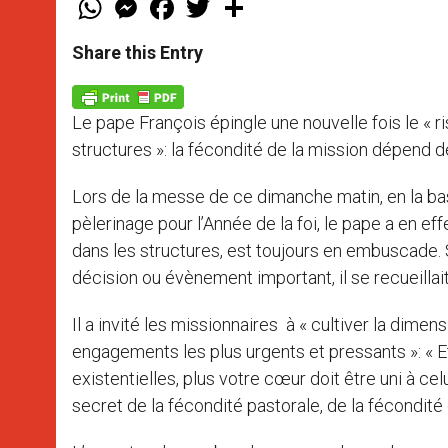
h
e
a
w
h
a
s
c
i
a
t
s
e
t
r
Share this Entry
s
e
b
t
e
A
n
o
e
p
g
o
r
p
e
k
Le pape François épingle une nouvelle fois le « ri
r
structures »: la fécondité de la mission dépend de 
Lors de la messe de ce dimanche matin, en la basi
pèlerinage pour l’Année de la foi, le pape a en ef
dans les structures, est toujours en embuscade. 
décision ou évènement important, il se recueillai
Il a invité les missionnaires à « cultiver la dime
engagements les plus urgents et pressants »: « Et
existentielles, plus votre cœur doit être uni à cel
secret de la fécondité pastorale, de la fécondité 