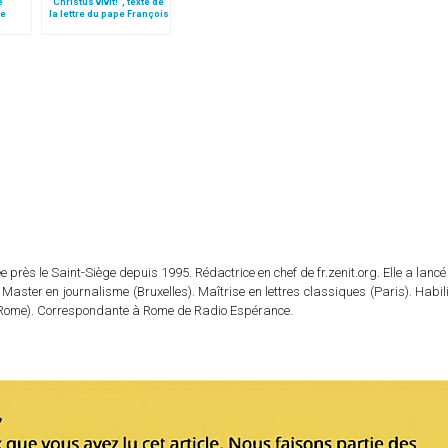
e
"Christus vivit!", texte de
le
la lettre du pape François
 »!
aux jeunes du monde
 près le Saint-Siège depuis 1995. Rédactrice en chef de fr.zenit.org. Elle a lancé 
 Master en journalisme (Bruxelles). Maîtrise en lettres classiques (Paris). Habil
e (Rome). Correspondante à Rome de Radio Espérance.