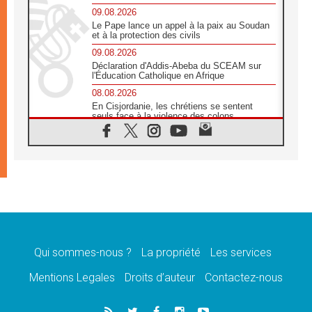
09.08.2026
Le Pape lance un appel à la paix au Soudan
et à la protection des civils
09.08.2026
Déclaration d'Addis-Abeba du SCEAM sur
l'Éducation Catholique en Afrique
08.08.2026
En Cisjordanie, les chrétiens se sentent
seuls face à la violence des colons
08.08.2026
Léon XIV au sanctuaire de Notre Dame du
Bon Conseil à Genazzano en septembre
08.08.2026
Léon XIV: Sainte Agathe aide à contempler
la victoire de l'amour sur la mort
08.08.2026
«Relancer l'empathie», le projet Triennal d'art
des Universités catholiques
Qui sommes-nous ?
La propriété
Les services
08.08.2026
Signis 2026, donner la parole aux religieuses
Mentions Legales
Droits d’auteur
Contactez-nous
catholiques
08.08.2026
Au Bangladesh, l'Église accompagne les