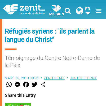
FR
MISSION
Réfugiés syriens : "ils parlent la
langue du Christ"
Témoignage du Centre Notre-Dame de
la Paix
MARS 05, 2013 00:00
ZENIT STAFF
JUSTICE ET PAIX
W
M
F
T
S
h
e
a
w
h
a
s
c
i
a
t
s
e
t
r
Share this Entry
s
e
b
t
e
A
n
o
e
p
g
o
r