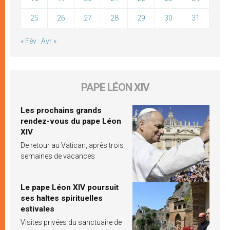
25
26
27
28
29
30
31
« Fév
Avr »
PAPE LÉON XIV
Les prochains grands
rendez-vous du pape Léon
XIV
De retour au Vatican, après trois
semaines de vacances
Le pape Léon XIV poursuit
ses haltes spirituelles
estivales
Visites privées du sanctuaire de