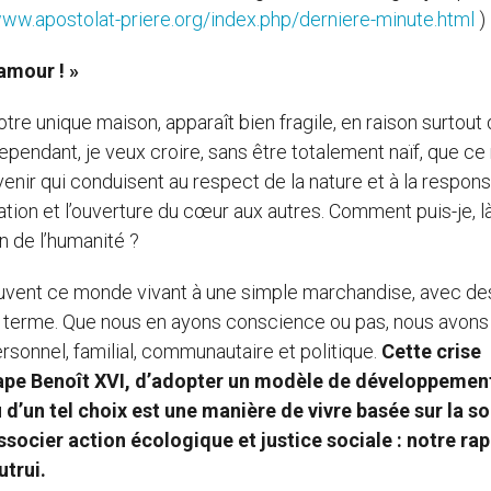
www.apostolat-priere.org/index.php/derniere-minute.html
)
’amour ! »
otre unique maison, apparaît bien fragile, en raison surtout
dant, je veux croire, sans être totalement naïf, que ce 
enir qui conduisent au respect de la nature et à la responsa
tion et l’ouverture du cœur aux autres. Comment puis-je, là
on de l’humanité ?
s souvent ce monde vivant à une simple marchandise, avec de
terme. Que nous en ayons conscience ou pas, nous avons 
ersonnel, familial, communautaire et politique.
Cette crise
 pape Benoît XVI, d’adopter un modèle de développemen
d’un tel choix est une manière de vivre basée sur la so
issocier action écologique et justice sociale : n
otre ra
utrui.