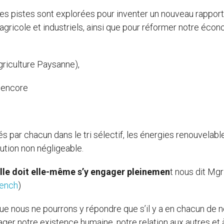
lles pistes sont explorées pour inventer un nouveau rapport
ricole et industriels, ainsi que pour réformer notre écon
griculture Paysanne),
u encore
 par chacun dans le tri sélectif, les énergies renouvelabl
bution non négligeable.
lle doit elle-même s’y engager pleinemen
t nous dit Mg
rench
)
ue nous ne pourrons y répondre que s’il y a en chacun de 
r notre existence humaine, notre relation aux autres et à