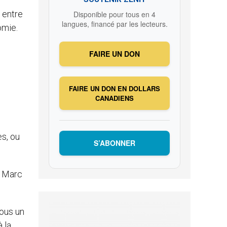
 entre
Disponible pour tous en 4
langues, financé par les lecteurs.
omie.
FAIRE UN DON
FAIRE UN DON EN DOLLARS
CANADIENS
es, ou
S’ABONNER
r Marc
nous un
 la