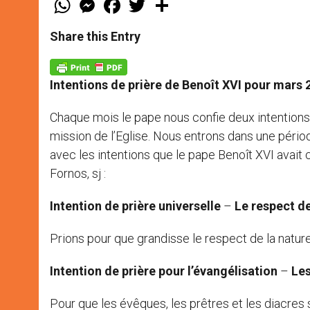
h
e
a
w
h
a
s
c
i
a
t
s
e
t
r
Share this Entry
s
e
b
t
e
A
n
o
e
p
g
o
r
p
e
k
Intentions de prière de Benoît XVI pour mars 
r
Chaque mois le pape nous confie deux intentions 
mission de l’Eglise. Nous entrons dans une périod
avec les intentions que le pape Benoît XVI avait c
Fornos, sj :
Intention de prière universelle
–
Le respect de
Prions pour que grandisse le respect de la nature
Intention de prière pour l’évangélisation
–
Les
Pour que les évêques, les prêtres et les diacres 