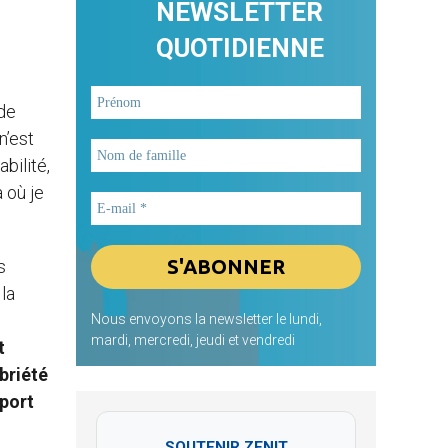
NEWSLETTER
QUOTIDIENNE
 de
n’est
bilité,
 où je
s
la
Nous envoyons la newsletter le lundi,
mardi, mercredi, jeudi et vendredi
t
briété
pport
SOUTENIR ZENIT