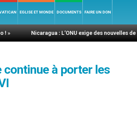
 VATICAN
EGLISE ET MONDE
DOCUMENTS
FAIRE UN DON
Nicaragua : L’ONU exige des nouvelles de Mgr Mata
e continue à porter les
VI