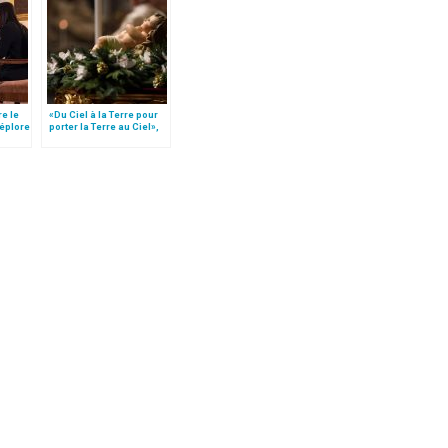
re le
«Du Ciel à la Terre pour
déplore
porter la Terre au Ciel»,
par Mgr Francesco Follo