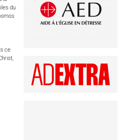
iles du
 cosmos
es ce
hrist,