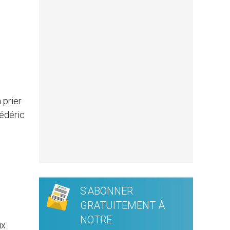
 prier
rédéric
S'ABONNER
GRATUITEMENT À
NOTRE
ux