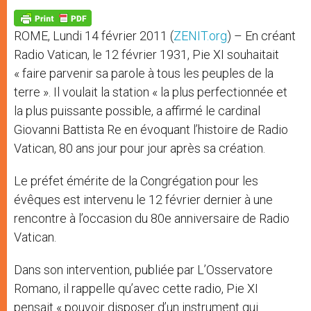
A
n
o
e
p
g
o
r
p
e
k
ROME, Lundi 14 février 2011 (
ZENIT.org
) – En créant
r
Radio Vatican, le 12 février 1931, Pie XI souhaitait
« faire parvenir sa parole à tous les peuples de la
terre ». Il voulait la station « la plus perfectionnée et
la plus puissante possible, a affirmé le cardinal
Giovanni Battista Re en évoquant l’histoire de Radio
Vatican, 80 ans jour pour jour après sa création.
Le préfet émérite de la Congrégation pour les
évêques est intervenu le 12 février dernier à une
rencontre à l’occasion du 80e anniversaire de Radio
Vatican.
Dans son intervention, publiée par L’Osservatore
Romano, il rappelle qu’avec cette radio, Pie XI
pensait « pouvoir disposer d’un instrument qui