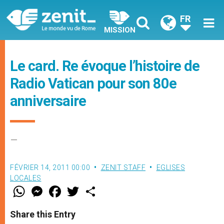
FR
MISSION
Le card. Re évoque l’histoire de
Radio Vatican pour son 80e
anniversaire
–
FÉVRIER 14, 2011 00:00
ZENIT STAFF
EGLISES
LOCALES
W
M
F
T
S
h
e
a
w
h
a
s
c
i
a
t
s
e
t
r
Share this Entry
s
e
b
t
e