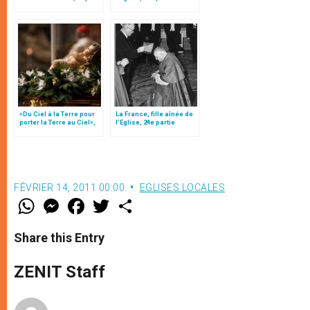
le pape François
«Du Ciel à la Terre pour
La France, fille aînée de
porter la Terre au Ciel»,
l’Eglise, 24e partie
par Mgr Francesco Follo
FÉVRIER 14, 2011 00:00
EGLISES LOCALES
W
M
F
T
S
h
e
a
w
h
a
s
c
i
a
t
s
e
t
r
Share this Entry
s
e
b
t
e
A
n
o
e
p
g
o
r
ZENIT Staff
p
e
k
r