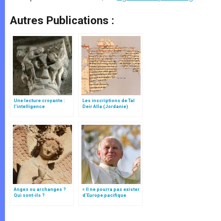
Autres Publications :
Une lecture croyante :
Les inscriptions de Tal
l’intelligence
Deir Alla (Jordanie)
typologique des deux
Testaments
Anges ou archanges ?
« Il ne pourra pas exister
Qui sont-ils ?
d’Europe pacifique
sans… »: l’Ukraine, dans
la vision de Jean-Paul II