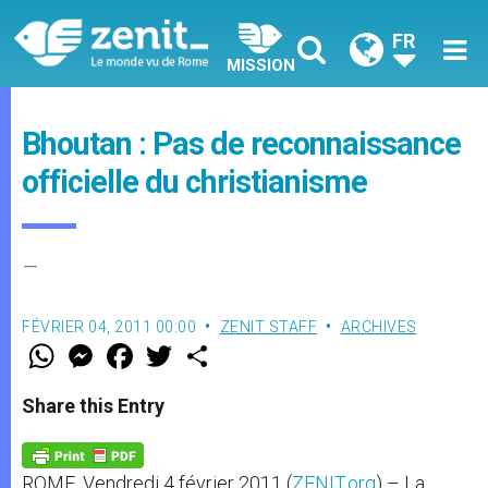
FR
MISSION
Bhoutan : Pas de reconnaissance
officielle du christianisme
–
FÉVRIER 04, 2011 00:00
ZENIT STAFF
ARCHIVES
W
M
F
T
S
h
e
a
w
h
a
s
c
i
a
t
s
e
t
r
Share this Entry
s
e
b
t
e
A
n
o
e
p
g
o
r
p
e
k
ROME, Vendredi 4 février 2011 (
ZENIT.org
) – La
r