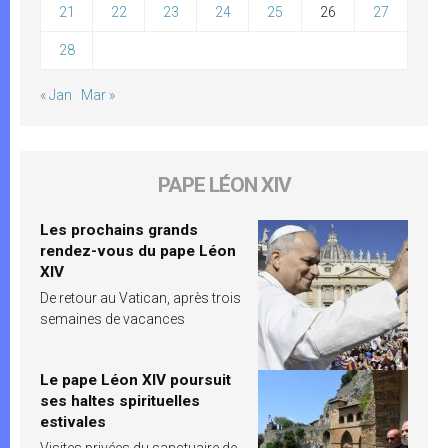
21
22
23
24
25
26
27
28
« Jan
Mar »
PAPE LÉON XIV
Les prochains grands
rendez-vous du pape Léon
XIV
De retour au Vatican, après trois
semaines de vacances
Le pape Léon XIV poursuit
ses haltes spirituelles
estivales
Visites privées du sanctuaire de