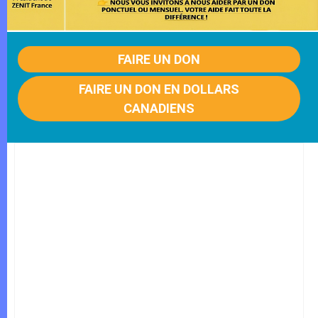
FAIRE UN DON
FAIRE UN DON EN DOLLARS
CANADIENS