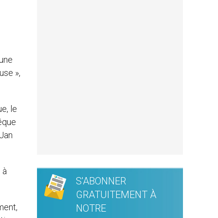
 une
use »,
e, le
vêque
 Jan
 à
S'ABONNER
GRATUITEMENT À
ment,
NOTRE