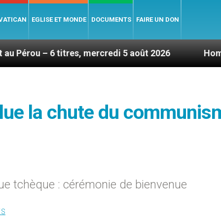
 VATICAN
EGLISE ET MONDE
DOCUMENTS
FAIRE UN DON
itres, mercredi 5 août 2026
Hommage du Saint-P
alue la chute du communis
ue tchèque : cérémonie de bienvenue
ES