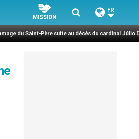
FR
MISSION
ère suite au décès du cardinal Júlio Duarte Langa
me