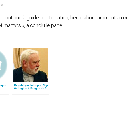
».
oi continue à guider cette nation, bénie abondamment au c
t martyrs », a conclu le pape.
lique
République tchèque: Mgr
Gallagher à Prague du 9
au 11 février 2017