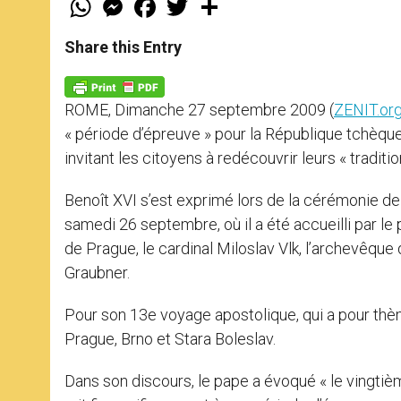
h
e
a
w
h
a
s
c
i
a
t
s
e
t
r
Share this Entry
s
e
b
t
e
A
n
o
e
p
g
o
r
p
e
k
ROME, Dimanche 27 septembre 2009 (
ZENIT.or
r
« période d’épreuve » pour la République tchèque, 
invitant les citoyens à redécouvrir leurs « traditi
Benoît XVI s’est exprimé lors de la cérémonie de 
samedi 26 septembre, où il a été accueilli par le
de Prague, le cardinal Miloslav Vlk, l’archevêqu
Graubner.
Pour son 13e voyage apostolique, qui a pour thèm
Prague, Brno et Stara Boleslav.
Dans son discours, le pape a évoqué « le vingtièm