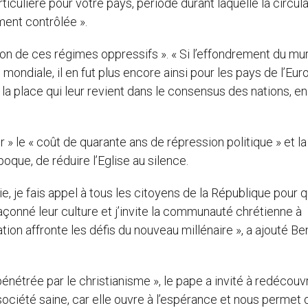
iculière pour votre pays, période durant laquelle la circul
ment contrôlée ».
ion de ces régimes oppressifs ». « Si l’effondrement du mu
 mondiale, il en fut plus encore ainsi pour les pays de l’Eur
 la place qui leur revient dans le consensus des nations, en
r » le « coût de quarante ans de répression politique » et la
oque, de réduire l’Eglise au silence.
ie, je fais appel à tous les citoyens de la République pour qu
açonné leur culture et j’invite la communauté chrétienne à
ation affronte les défis du nouveau millénaire », a ajouté Be
étrée par le christianisme », le pape a invité à redécouvri
 société saine, car elle ouvre à l’espérance et nous permet 