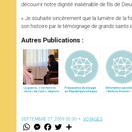
découvrir notre dignité inaliénable de fils de Dieu 
« Je souhaite sincèrement que la lumière de la f
son histoire par le témoignage de grands saints e
Autres Publications :
La guerre, c’est faire le
Préparation du voyage
Exhortation aposto
choix « de Caïn », déplore
en République tchèque :
« Verbum Domini »
le pape François
Discours de Benoît XVI
en 2008
SEPTEMBRE 27, 2009 00:00
VOYAGES
W
M
F
T
S
h
e
a
w
h