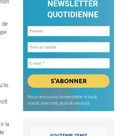
ation
NEWSLETTER
QUOTIDIENNE
r de
ope
’ils
Nous envoyons la newsletter le lundi,
noît
mardi, mercredi, jeudi et vendredi
r la
de
SOUTENIR ZENIT