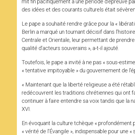
mit fin pacifiquement à une période d’épreuve part
des idées et des courants culturels était sévère
Le pape a souhaité rendre grâce pour la « libérat
Berlin a marqué un tournant décisif dans l’histoire
Centrale et Orientale, leur permettant de prendre
qualité d’acteurs souverains », a-t-il ajouté.
Toutefois, le pape a invité à ne pas « sous-estime
« tentative impitoyable » du gouvernement de l’ép
« Maintenant que la liberté religieuse a été rétabl
redécouvrent les traditions chrétiennes qui ont f
continuer à faire entendre sa voix tandis que la n
XVI.
En évoquant la culture tchèque « profondément pén
« vérité de l’Évangile », indispensable pour une «